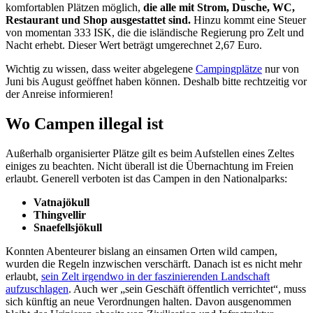
komfortablen Plätzen möglich,
die alle mit Strom, Dusche, WC,
Restaurant und Shop ausgestattet sind.
Hinzu kommt eine Steuer
von momentan 333 ISK, die die isländische Regierung pro Zelt und
Nacht erhebt. Dieser Wert beträgt umgerechnet 2,67 Euro.
Wichtig zu wissen, dass weiter abgelegene
Campingplätze
nur von
Juni bis August geöffnet haben können. Deshalb bitte rechtzeitig vor
der Anreise informieren!
Wo Campen illegal ist
Außerhalb organisierter Plätze gilt es beim Aufstellen eines Zeltes
einiges zu beachten. Nicht überall ist die Übernachtung im Freien
erlaubt. Generell verboten ist das Campen in den Nationalparks:
Vatnajökull
Thingvellir
Snaefellsjökull
Konnten Abenteurer bislang an einsamen Orten wild campen,
wurden die Regeln inzwischen verschärft. Danach ist es nicht mehr
erlaubt,
sein Zelt irgendwo in der faszinierenden Landschaft
aufzuschlagen
. Auch wer „sein Geschäft öffentlich verrichtet“, muss
sich künftig an neue Verordnungen halten. Davon ausgenommen