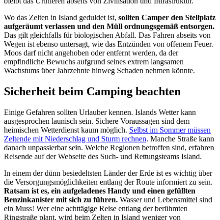
bleibt das Urinieren abseits von Zivilisation und Infrastruktur.
Wo das Zelten in Island geduldet ist,
sollten Camper den Stellplatz
aufgeräumt verlassen und den Müll ordnungsgemäß entsorgen.
Das gilt gleichfalls für biologischen Abfall. Das Fahren abseits von
Wegen ist ebenso untersagt, wie das Entzünden von offenem Feuer.
Moos darf nicht angehoben oder entfernt werden, da der
empfindliche Bewuchs aufgrund seines extrem langsamen
Wachstums über Jahrzehnte hinweg Schaden nehmen könnte.
Sicherheit beim Camping beachten
Einige Gefahren sollten Urlauber kennen. Islands Wetter kann
ausgesprochen launisch sein. Sichere Voraussagen sind dem
heimischen Wetterdienst kaum möglich.
Selbst im Sommer müssen
Zeltende mit Niederschlag und Sturm rechnen
. Manche Straße kann
danach unpassierbar sein. Welche Regionen betroffen sind, erfahren
Reisende auf der Webseite des Such- und Rettungsteams Island.
In einem der dünn besiedeltsten Länder der Erde ist es wichtig über
die Versorgungsmöglichkeiten entlang der Route informiert zu sein.
Ratsam ist es, ein aufgeladenes Handy und einen gefüllten
Benzinkanister mit sich zu führen.
Wasser und Lebensmittel sind
ein Muss! Wer eine achttägige Reise entlang der berühmten
Ringstraße plant, wird beim Zelten in Island weniger von