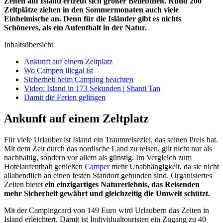
Zelten auf Island erfreut sich großer Beliebtheit. Rund 200
Zeltplätze ziehen in den Sommermonaten auch viele
Einheimische an. Denn für die Isländer gibt es nichts
Schöneres, als ein Aufenthalt in der Natur.
Inhaltsübersicht
Ankunft auf einem Zeltplatz
Wo Campen illegal ist
Sicherheit beim Camping beachten
Video: Island in 173 Sekunden | Shanti Tan
Damit die Ferien gelingen
Ankunft auf einem Zeltplatz
Für viele Urlauber ist Island ein Traumreiseziel, das seinen Preis hat.
Mit dem Zelt durch das nordische Land zu reisen, gilt nicht nur als
nachhaltig, sondern vor allem als günstig. Im Vergleich zum
Hotelaufenthalt genießen
Camper
mehr Unabhängigkeit, da sie nicht
allabendlich an einen festen Standort gebunden sind. Organisiertes
Zelten bietet
ein einzigartiges Naturerlebnis, das Reisenden
mehr Sicherheit gewährt und gleichzeitig die Umwelt schützt.
Mit der Campingcard von 149 Euro wird Urlaubern das Zelten in
Island erleichtert. Damit ist Individualtouristen ein Zugang zu 40