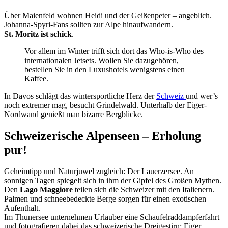
Über Maienfeld wohnen Heidi und der Geißenpeter – angeblich.
Johanna-Spyri-Fans sollten zur Alpe hinaufwandern.
St. Moritz ist schick
.
Vor allem im Winter trifft sich dort das Who-is-Who des
internationalen Jetsets. Wollen Sie dazugehören,
bestellen Sie in den Luxushotels wenigstens einen
Kaffee.
In Davos schlägt das wintersportliche Herz der
Schweiz
und wer’s
noch extremer mag, besucht Grindelwald. Unterhalb der Eiger-
Nordwand genießt man bizarre Bergblicke.
Schweizerische Alpenseen – Erholung
pur!
Geheimtipp und Naturjuwel zugleich: Der Lauerzersee. An
sonnigen Tagen spiegelt sich in ihm der Gipfel des Großen Mythen.
Den
Lago Maggiore
teilen sich die Schweizer mit den Italienern.
Palmen und schneebedeckte Berge sorgen für einen exotischen
Aufenthalt.
Im Thunersee unternehmen Urlauber eine Schaufelraddampferfahrt
und fotografieren dabei das schweizerische Dreigestirn: Eiger,