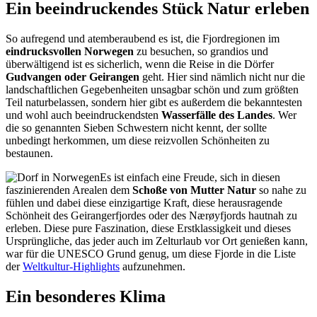
Ein beeindruckendes Stück Natur erleben
So aufregend und atemberaubend es ist, die Fjordregionen im
eindrucksvollen Norwegen
zu besuchen, so grandios und
überwältigend ist es sicherlich, wenn die Reise in die Dörfer
Gudvangen oder Geirangen
geht. Hier sind nämlich nicht nur die
landschaftlichen Gegebenheiten unsagbar schön und zum größten
Teil naturbelassen, sondern hier gibt es außerdem die bekanntesten
und wohl auch beeindruckendsten
Wasserfälle des Landes
. Wer
die so genannten Sieben Schwestern nicht kennt, der sollte
unbedingt herkommen, um diese reizvollen Schönheiten zu
bestaunen.
Es ist einfach eine Freude, sich in diesen
faszinierenden Arealen dem
Schoße von Mutter Natur
so nahe zu
fühlen und dabei diese einzigartige Kraft, diese herausragende
Schönheit des Geirangerfjordes oder des Nærøyfjords hautnah zu
erleben. Diese pure Faszination, diese Erstklassigkeit und dieses
Ursprüngliche, das jeder auch im Zelturlaub vor Ort genießen kann,
war für die UNESCO Grund genug, um diese Fjorde in die Liste
der
Weltkultur-Highlights
aufzunehmen.
Ein besonderes Klima