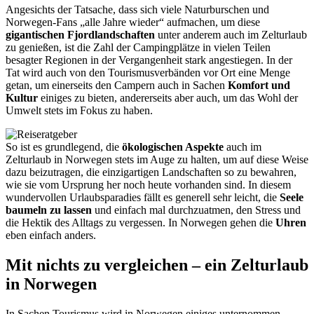
Angesichts der Tatsache, dass sich viele Naturburschen und
Norwegen-Fans „alle Jahre wieder“ aufmachen, um diese
gigantischen Fjordlandschaften
unter anderem auch im Zelturlaub
zu genießen, ist die Zahl der Campingplätze in vielen Teilen
besagter Regionen in der Vergangenheit stark angestiegen. In der
Tat wird auch von den Tourismusverbänden vor Ort eine Menge
getan, um einerseits den Campern auch in Sachen
Komfort und
Kultur
einiges zu bieten, andererseits aber auch, um das Wohl der
Umwelt stets im Fokus zu haben.
So ist es grundlegend, die
ökologischen Aspekte
auch im
Zelturlaub in Norwegen stets im Auge zu halten, um auf diese Weise
dazu beizutragen, die einzigartigen Landschaften so zu bewahren,
wie sie vom Ursprung her noch heute vorhanden sind. In diesem
wundervollen Urlaubsparadies fällt es generell sehr leicht, die
Seele
baumeln zu lassen
und einfach mal durchzuatmen, den Stress und
die Hektik des Alltags zu vergessen. In Norwegen gehen die
Uhren
eben einfach anders.
Mit nichts zu vergleichen – ein Zelturlaub
in Norwegen
In Sachen Tourismus wird in Norwegen einiges unternommen –