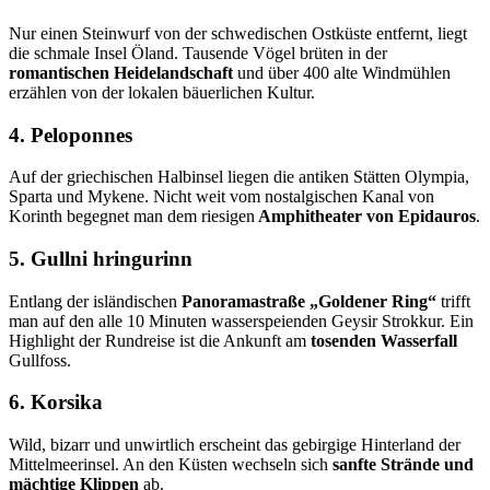
Nur einen Steinwurf von der schwedischen Ostküste entfernt, liegt
die schmale Insel Öland. Tausende Vögel brüten in der
romantischen Heidelandschaft
und über 400 alte Windmühlen
erzählen von der lokalen bäuerlichen Kultur.
4. Peloponnes
Auf der griechischen Halbinsel liegen die antiken Stätten Olympia,
Sparta und Mykene. Nicht weit vom nostalgischen Kanal von
Korinth begegnet man dem riesigen
Amphitheater von Epidauros
.
5. Gullni hringurinn
Entlang der isländischen
Panoramastraße „Goldener Ring“
trifft
man auf den alle 10 Minuten wasserspeienden Geysir Strokkur. Ein
Highlight der Rundreise ist die Ankunft am
tosenden Wasserfall
Gullfoss.
6. Korsika
Wild, bizarr und unwirtlich erscheint das gebirgige Hinterland der
Mittelmeerinsel. An den Küsten wechseln sich
sanfte Strände und
mächtige Klippen
ab.