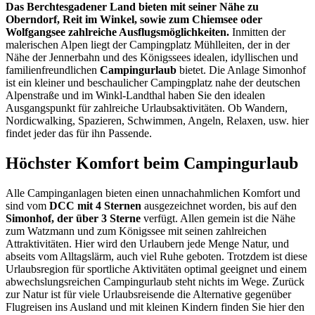
Das Berchtesgadener Land bieten mit seiner Nähe zu
Oberndorf, Reit im Winkel, sowie zum Chiemsee oder
Wolfgangsee zahlreiche Ausflugsmöglichkeiten.
Inmitten der
malerischen Alpen liegt der Campingplatz Mühlleiten, der in der
Nähe der Jennerbahn und des Königssees idealen, idyllischen und
familienfreundlichen
Campingurlaub
bietet. Die Anlage Simonhof
ist ein kleiner und beschaulicher Campingplatz nahe der deutschen
Alpenstraße und im Winkl-Landthal haben Sie den idealen
Ausgangspunkt für zahlreiche Urlaubsaktivitäten. Ob Wandern,
Nordicwalking, Spazieren, Schwimmen, Angeln, Relaxen, usw. hier
findet jeder das für ihn Passende.
Höchster Komfort beim Campingurlaub
Alle Campinganlagen bieten einen unnachahmlichen Komfort und
sind vom
DCC mit 4 Sternen
ausgezeichnet worden, bis auf den
Simonhof, der über 3 Sterne
verfügt. Allen gemein ist die Nähe
zum Watzmann und zum Königssee mit seinen zahlreichen
Attraktivitäten. Hier wird den Urlaubern jede Menge Natur, und
abseits vom Alltagslärm, auch viel Ruhe geboten. Trotzdem ist diese
Urlaubsregion für sportliche Aktivitäten optimal geeignet und einem
abwechslungsreichen Campingurlaub steht nichts im Wege. Zurück
zur Natur ist für viele Urlaubsreisende die Alternative gegenüber
Flugreisen ins Ausland und mit kleinen Kindern finden Sie hier den