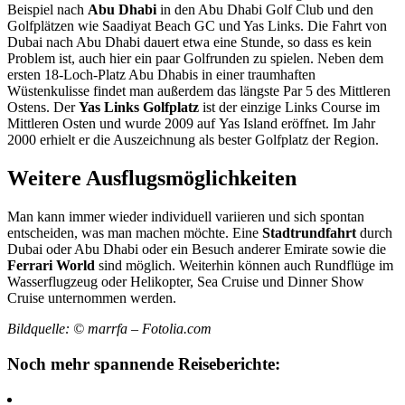
Beispiel nach
Abu Dhabi
in den Abu Dhabi Golf Club und den
Golfplätzen wie Saadiyat Beach GC und Yas Links. Die Fahrt von
Dubai nach Abu Dhabi dauert etwa eine Stunde, so dass es kein
Problem ist, auch hier ein paar Golfrunden zu spielen. Neben dem
ersten 18-Loch-Platz Abu Dhabis in einer traumhaften
Wüstenkulisse findet man außerdem das längste Par 5 des Mittleren
Ostens. Der
Yas Links Golfplatz
ist der einzige Links Course im
Mittleren Osten und wurde 2009 auf Yas Island eröffnet. Im Jahr
2000 erhielt er die Auszeichnung als bester Golfplatz der Region.
Weitere Ausflugsmöglichkeiten
Man kann immer wieder individuell variieren und sich spontan
entscheiden, was man machen möchte. Eine
Stadtrundfahrt
durch
Dubai oder Abu Dhabi oder ein Besuch anderer Emirate sowie die
Ferrari World
sind möglich. Weiterhin können auch Rundflüge im
Wasserflugzeug oder Helikopter, Sea Cruise und Dinner Show
Cruise unternommen werden.
Bildquelle: © marrfa – Fotolia.com
Noch mehr spannende Reiseberichte: