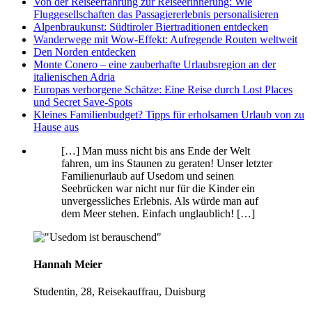
Von der Reiseerfahrung zur Reiseerinnerung: Wie
Fluggesellschaften das Passagiererlebnis personalisieren
Alpenbraukunst: Südtiroler Biertraditionen entdecken
Wanderwege mit Wow-Effekt: Aufregende Routen weltweit
Den Norden entdecken
Monte Conero – eine zauberhafte Urlaubsregion an der
italienischen Adria
Europas verborgene Schätze: Eine Reise durch Lost Places
und Secret Save-Spots
Kleines Familienbudget? Tipps für erholsamen Urlaub von zu
Hause aus
[…] Man muss nicht bis ans Ende der Welt
fahren, um ins Staunen zu geraten! Unser letzter
Familienurlaub auf Usedom und seinen
Seebrücken war nicht nur für die Kinder ein
unvergessliches Erlebnis. Als würde man auf
dem Meer stehen. Einfach unglaublich! […]
Hannah Meier
Studentin, 28, Reisekauffrau, Duisburg