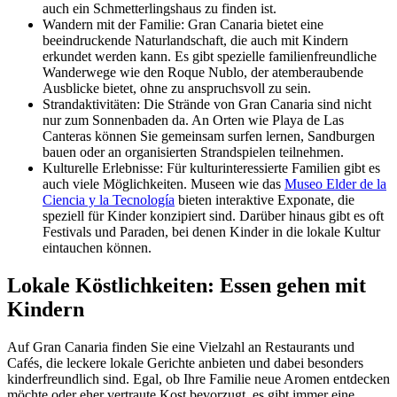
auch ein Schmetterlingshaus zu finden ist.
Wandern mit der Familie: Gran Canaria bietet eine
beeindruckende Naturlandschaft, die auch mit Kindern
erkundet werden kann. Es gibt spezielle familienfreundliche
Wanderwege wie den Roque Nublo, der atemberaubende
Ausblicke bietet, ohne zu anspruchsvoll zu sein.
Strandaktivitäten: Die Strände von Gran Canaria sind nicht
nur zum Sonnenbaden da. An Orten wie Playa de Las
Canteras können Sie gemeinsam surfen lernen, Sandburgen
bauen oder an organisierten Strandspielen teilnehmen.
Kulturelle Erlebnisse: Für kulturinteressierte Familien gibt es
auch viele Möglichkeiten. Museen wie das
Museo Elder de la
Ciencia y la Tecnología
bieten interaktive Exponate, die
speziell für Kinder konzipiert sind. Darüber hinaus gibt es oft
Festivals und Paraden, bei denen Kinder in die lokale Kultur
eintauchen können.
Lokale Köstlichkeiten: Essen gehen mit
Kindern
Auf Gran Canaria finden Sie eine Vielzahl an Restaurants und
Cafés, die leckere lokale Gerichte anbieten und dabei besonders
kinderfreundlich sind. Egal, ob Ihre Familie neue Aromen entdecken
möchte oder eher vertraute Kost bevorzugt, es gibt immer eine