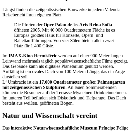
Längst finden die zeitgenössischen Bauwerke in jedem Valencia
Reisebericht ihren eigenen Platz.
Die Pforten der
Oper Palau de les Arts Reina Sofía
öffneten 2005. Mit 40.000 Quadratmetern Fläche ist es
Europas größtes Haus für Konzerte, Opern- und
Ballettaufführungen. Von vier Sälen bieten allein zwei
Platz für 1.400 Gäste.
Im
IMAX-Kino Hermisfèric
werden auf einer 900 Meter langen
Leinwand mehrmals täglich populärwissenschaftliche Filme gezeigt.
Das Gebäude kann als digitales Planetarium genutzt werden.
Auffällig ist ein ovales Dach von 100 Metern Länge, das ein Auge
darstellen soll.
L‘ Umbracle ist ein
17.000 Quadratmeter großer Palmengarten
mit zeitgenössischen Skulpturen
. An lauen Sommerabenden
können die Besucher auf der Terrasse Mya einen Drink einnehmen.
Im unteren Teil befinden sich Diskothek und Tiefgarage. Das Dach
besteht aus weißen, geöffneten Bögen.
Natur und Wissenschaft vereint
Das
interaktive Naturwissenschaftliche Museum Príncipe Felipe