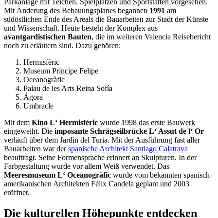
Parkanlage mit Teichen, Spielplätzen und Sportstätten vorgesehen.
Mit Änderung des Bebauungsplanes begannen
1991
am
südöstlichen Ende des Areals die Bauarbeiten zur Stadt der Künste
und Wissenschaft. Heute besteht der Komplex aus
avantgardistischen Bauten
, die im weiteren Valencia Reisebericht
noch zu erläutern sind. Dazu gehören:
Hermisfèric
Museum Príncipe Felipe
Oceanogràfic
Palau de les Arts Reina Sofía
Ágora
Umbracle
Mit dem
Kino L‘ Hermisfèric
wurde 1998 das erste Bauwerk
eingeweiht. Die
imposante Schrägseilbrücke L‘ Assut de l‘ Or
verläuft über dem Jardín del Turia. Mit der Ausführung fast aller
Bauarbeiten war der
spanische Architekt Santiago Calatrava
beauftragt. Seine Formensprache erinnert an Skulpturen. In der
Farbgestaltung wurde vor allem Weiß verwendet. Das
Meeresmuseum L‘ Oceanogràfic
wurde vom bekannten spanisch-
amerikanischen Architekten Félix Candela geplant und 2003
eröffnet.
Die kulturellen Höhepunkte entdecken