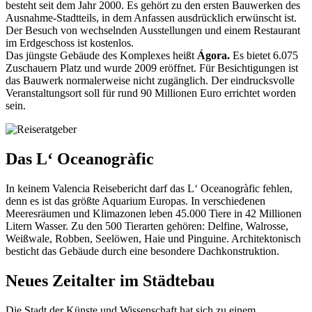
besteht seit dem Jahr 2000. Es gehört zu den ersten Bauwerken des
Ausnahme-Stadtteils, in dem Anfassen ausdrücklich erwünscht ist.
Der Besuch von wechselnden Ausstellungen und einem Restaurant
im Erdgeschoss ist kostenlos.
Das jüngste Gebäude des Komplexes heißt
Ágora.
Es bietet 6.075
Zuschauern Platz und wurde 2009 eröffnet. Für Besichtigungen ist
das Bauwerk normalerweise nicht zugänglich. Der eindrucksvolle
Veranstaltungsort soll für rund 90 Millionen Euro errichtet worden
sein.
Das L‘ Oceanogràfic
In keinem Valencia Reisebericht darf das L‘ Oceanogràfic fehlen,
denn es ist das größte Aquarium Europas. In verschiedenen
Meeresräumen und Klimazonen leben 45.000 Tiere in 42 Millionen
Litern Wasser. Zu den 500 Tierarten gehören: Delfine, Walrosse,
Weißwale, Robben, Seelöwen, Haie und Pinguine. Architektonisch
besticht das Gebäude durch eine besondere Dachkonstruktion.
Neues Zeitalter im Städtebau
Die Stadt der Künste und Wissenschaft hat sich zu einem