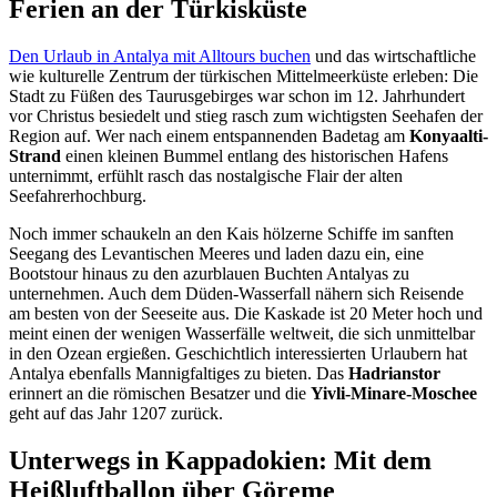
Ferien an der Türkisküste
Den Urlaub in Antalya mit Alltours buchen
und das wirtschaftliche
wie kulturelle Zentrum der türkischen Mittelmeerküste erleben: Die
Stadt zu Füßen des Taurusgebirges war schon im 12. Jahrhundert
vor Christus besiedelt und stieg rasch zum wichtigsten Seehafen der
Region auf. Wer nach einem entspannenden Badetag am
Konyaalti-
Strand
einen kleinen Bummel entlang des historischen Hafens
unternimmt, erfühlt rasch das nostalgische Flair der alten
Seefahrerhochburg.
Noch immer schaukeln an den Kais hölzerne Schiffe im sanften
Seegang des Levantischen Meeres und laden dazu ein, eine
Bootstour hinaus zu den azurblauen Buchten Antalyas zu
unternehmen. Auch dem Düden-Wasserfall nähern sich Reisende
am besten von der Seeseite aus. Die Kaskade ist 20 Meter hoch und
meint einen der wenigen Wasserfälle weltweit, die sich unmittelbar
in den Ozean ergießen. Geschichtlich interessierten Urlaubern hat
Antalya ebenfalls Mannigfaltiges zu bieten. Das
Hadrianstor
erinnert an die römischen Besatzer und die
Yivli-Minare-Moschee
geht auf das Jahr 1207 zurück.
Unterwegs in Kappadokien: Mit dem
Heißluftballon über Göreme