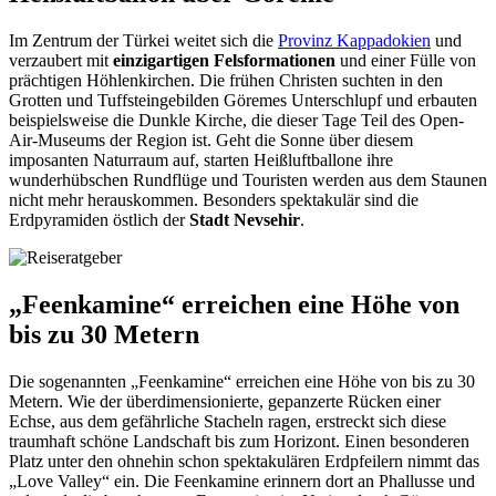
Im Zentrum der Türkei weitet sich die
Provinz Kappadokien
und
verzaubert mit
einzigartigen Felsformationen
und einer Fülle von
prächtigen Höhlenkirchen. Die frühen Christen suchten in den
Grotten und Tuffsteingebilden Göremes Unterschlupf und erbauten
beispielsweise die Dunkle Kirche, die dieser Tage Teil des Open-
Air-Museums der Region ist. Geht die Sonne über diesem
imposanten Naturraum auf, starten Heißluftballone ihre
wunderhübschen Rundflüge und Touristen werden aus dem Staunen
nicht mehr herauskommen. Besonders spektakulär sind die
Erdpyramiden östlich der
Stadt Nevsehir
.
„Feenkamine“ erreichen eine Höhe von
bis zu 30 Metern
Die sogenannten „Feenkamine“ erreichen eine Höhe von bis zu 30
Metern. Wie der überdimensionierte, gepanzerte Rücken einer
Echse, aus dem gefährliche Stacheln ragen, erstreckt sich diese
traumhaft schöne Landschaft bis zum Horizont. Einen besonderen
Platz unter den ohnehin schon spektakulären Erdpfeilern nimmt das
„Love Valley“ ein. Die Feenkamine erinnern dort an Phallusse und