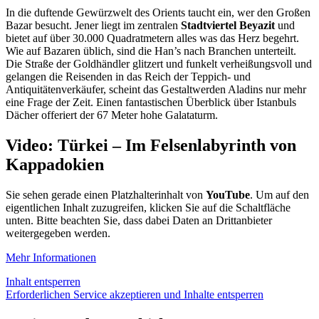
In die duftende Gewürzwelt des Orients taucht ein, wer den Großen
Bazar besucht. Jener liegt im zentralen
Stadtviertel Beyazit
und
bietet auf über 30.000 Quadratmetern alles was das Herz begehrt.
Wie auf Bazaren üblich, sind die Han’s nach Branchen unterteilt.
Die Straße der Goldhändler glitzert und funkelt verheißungsvoll und
gelangen die Reisenden in das Reich der Teppich- und
Antiquitätenverkäufer, scheint das Gestaltwerden Aladins nur mehr
eine Frage der Zeit. Einen fantastischen Überblick über Istanbuls
Dächer offeriert der 67 Meter hohe Galataturm.
Video: Türkei – Im Felsenlabyrinth von
Kappadokien
Sie sehen gerade einen Platzhalterinhalt von
YouTube
. Um auf den
eigentlichen Inhalt zuzugreifen, klicken Sie auf die Schaltfläche
unten. Bitte beachten Sie, dass dabei Daten an Drittanbieter
weitergegeben werden.
Mehr Informationen
Inhalt entsperren
Erforderlichen Service akzeptieren und Inhalte entsperren