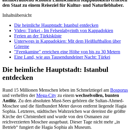
den Staat zu einem Reiseziel für Kultur- und Naturliebhaber.
Inhaltsübersicht
Die heimliche Hauptstadt: Istanbul entdecken
Video: Türkei - Im Felsenlabyrinth von Kappadokien
Ferien an der Türkisküste
Unterwegs in Kappadokien: Mit dem Heißluftballon über
Göreme
"Feenkamine" erreichen eine Höhe von bis zu 30 Metern
Eine Land, wie aus Tausendundeiner Nacht: Türkei
Die heimliche Hauptstadt: Istanbul
entdecken
Rund 15 Millionen Menschen leben im Schmelztiegel am
Bosporus
und verhelfen der
Mega-City
zu einem
wechselvollen, bunten
Antlitz
. Zu den absoluten Must-Sees gehören die Sultan-Ahmed-
Moschee und die fünfhundert Meter davon entfernt liegende Hagia
Sophia. Letzteres, städtisches Wahrzeichen war dereinst die größte
Kirche der Christenheit und wurde von den Osmanen zur
reichverzierten Moschee ausgebaut. Dieser Tage nicht mehr „in
Betrieb“ fungiert die Hagia Sophia als Museum.