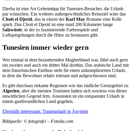
Djerba ist eine Art Geheimtipp für Tunesien-Besucher, die Urlaub
pur wünschen. Ein weiteres außergewöhnliches Reiseziel wäre das
Chott el Djerid
, das in einem der
Karl May
Romane eine Rolle
spielt. Das Chott el Djerid ist eine rund 200 Kilometer lange
Salzwüste
, in der es faszinierende Farbenspiele und
Luftspiegelungen durch die Hitze zu bestaunen gibt.
Tunesien immer wieder gern
Wer einmal in dem bezaubernden Maghrebland war, fährt auch gern
ein zweites und auch ein drittes Mal dorthin. Das arabische Land mit
dem französischen Einfluss steht für einen unkomplizierten Urlaub,
in dem die Bewohner relativ tolerant und aufgeschlossen sind.
Es gibt durchaus riskante Regionen wie das südliche Grenzgebiet zu
Algerien
, aber die meisten Touristen halten sich sowieso von dieser
unwirtlichen Gegend fern. Ansonsten ist ein entspannter Urlaub in
einem gastfreundlichen Land gegeben.
Ebenfalls interessant: Traumurlaub in Ägypten
Bildquelle: © fotografci – Fotolia.com