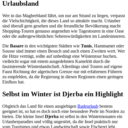
Urlaubsland
Wer in das Maghrebland fährt, um nur am Strand zu liegen, verpasst
die Vielschichtigkeit, die dieses Land so attraktiv macht. Urlauber
sind überall gern gesehen und die freundliche Bevölkerung macht
Shopping-Touren genauso angenehm wie Tagestouren in eine Oase
oder die außergewöhnlichen Sehenswürdigkeiten im Landesinneren.
Die
Basare
in den wichtigsten Städten wie
Tunis
, Hammamet oder
Sousse sind immer einen Besuch und auch einen Zweiten wert. Wer
die Hitze verträgt, sollte auf unbedingt eine Wüstentour buchen,
vielleicht sogar mit einem ausgedehnten Kamelritt durch die
faszinierende Wüstenlandschaft. Allerdings sind Touren auf eigene
Faust Richtung der algerischen Grenze nur mit erfahrenen Führern
zu empfehlen, da die Regierung in diesen Regionen einen geringen
Einfluss hat.
Selbst im Winter ist Djerba ein Highlight
Obgleich das Land für einen ausgiebigen
Badeurlaub
bestens
geeignet ist, so hat es doch noch eine besondere Perle im Norden zu
bieten. Die kleine Insel
Djerba
ist selbst in den Wintermonaten ein
Urlauberparadies und völlig ungestört, da die Insel praktisch nur
vom Tourismus und etwas Landwirtschaft sowie Fischerei lebt.