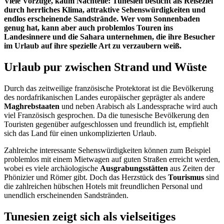
Viele Vorzüge, kaum Nachteile: Tunesien besticht als Reiseziel
durch herrliches Klima, attraktive Sehenswürdigkeiten und
endlos erscheinende Sandstrände. Wer vom Sonnenbaden
genug hat, kann aber auch problemlos Touren ins
Landesinnere und die Sahara unternehmen, die ihre Besucher
im Urlaub auf ihre spezielle Art zu verzaubern weiß.
Urlaub pur zwischen Strand und Wüste
Durch das zeitweilige französische Protektorat ist die Bevölkerung
des nordafrikanischen Landes europäischer geprägter als andere
Maghrebstaaten
und neben Arabisch als Landessprache wird auch
viel Französisch gesprochen. Da die tunesische Bevölkerung den
Touristen gegenüber aufgeschlossen und freundlich ist, empfiehlt
sich das Land für einen unkomplizierten Urlaub.
Zahlreiche interessante Sehenswürdigkeiten können zum Beispiel
problemlos mit einem Mietwagen auf guten Straßen erreicht werden,
wobei es viele archäologische
Ausgrabungsstätten
aus Zeiten der
Phönizier und Römer gibt. Doch das Herzstück des
Tourismus
sind
die zahlreichen hübschen Hotels mit freundlichen Personal und
unendlich erscheinenden Sandstränden.
Tunesien zeigt sich als vielseitiges