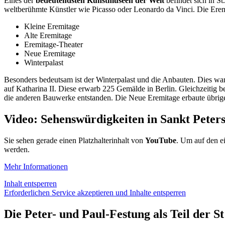
Eines der
bedeutendsten Kunstmuseen der Welt
befindet sich in S
weltberühmte Künstler wie Picasso oder Leonardo da Vinci. Die Erem
Kleine Eremitage
Alte Eremitage
Eremitage-Theater
Neue Eremitage
Winterpalast
Besonders bedeutsam ist der Winterpalast und die Anbauten. Dies wa
auf Katharina II. Diese erwarb 225 Gemälde in Berlin. Gleichzeitig
die anderen Bauwerke entstanden. Die Neue Eremitage erbaute übrig
Video: Sehenswürdigkeiten in Sankt Peter
Sie sehen gerade einen Platzhalterinhalt von
YouTube
. Um auf den ei
werden.
Mehr Informationen
Inhalt entsperren
Erforderlichen Service akzeptieren und Inhalte entsperren
Die Peter- und Paul-Festung als Teil der S