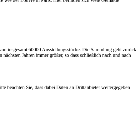
fe wie der Louvre in Paris. Hier befinden sich viele Gemälde
en von insgesamt 60000 Ausstellungsstücke. Die Sammlung geht zurück
 nächsten Jahren immer größer, so dass schließlich nach und nach
Bitte beachten Sie, dass dabei Daten an Drittanbieter weitergegeben