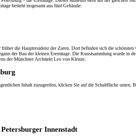
t. Petersburg – die Eremitage. Dieses Museum steht auf der gleichen Stu
itage besteht insgesamt aus fünf Gebäude:
r früher die Hauptresidenz der Zaren. Dort befinden sich die schönst
 begann der Bau der kleinen Eremitage. Die Kunstsammlung wurde in den
ens der Münchner Architekt Leo von Klenze.
sburg
gentlichen Inhalt zuzugreifen, klicken Sie auf die Schaltfläche unten. 
t Petersburger Innenstadt