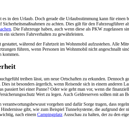
t es in den Urlaub. Doch gerade die Urlaubsstimmung kann für einen bl
f Sicherheitsmaßnahmen zu achten. Dies gilt für den Fahrzeugführer als
machen
. Die Fahrzeuge haben, auch wenn diese als PKW zugelassen sin
um ein sicheres Fahrverhalten zu gewährleisten.
icht gestattet, während der Fahrtzeit im Wohnmobil aufzustehen. Alle Mi
etzungen führen, wenn Personen im Wohnmobil nicht angeschnallt sind. Z
ch kommen.
erheit
Bauchgefühl treiben lässt, um neue Ortschaften zu erkunden. Dennoch ge
ies ist besonders ärgerlich, wenn Reisende sich in einem anderen Lan
as passiert bei einer Panne? Oder wie geht man vor, wenn die finanziell
Versicherungsschutz Wert zu legen. Auch Geldreserven sollten mit an Bor
lten verantwortungsbewusst vorgehen und dafür Sorge tragen, dass regel
 es Hindernisse gibt, wie zum Beispiel Tunnelsysteme, die aufgrund der
s wichtig, nach einem
Campingplatz
Ausschau zu halten, der zu den eige