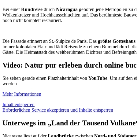
Bei einer
Rundreise
durch
Nicaragua
gehören jene Metropolen zu 
Wolkenkratzer und Hochhausschluchten auf. Das berühmteste Bauwerk
noch nicht komplett restauriert.
Die Fassade erinnert an St.-Sulpice de Paris. Das
größte Gotteshaus
immer kolonialen Flair und lädt Reisende zu einem Bummel durch di
Gäste. Die Heimatstadt des weltberühmten Dichters und Befreiungst
Video: Natur pur erleben durch online b
Sie sehen gerade einen Platzhalterinhalt von
YouTube
. Um auf den ei
werden.
Mehr Informationen
Inhalt entsperren
Erforderlichen Service akzeptieren und Inhalte entsperren
Unterwegs im „Land der Tausend Vulkane
Nicaragua liegt auf der
Landbrücke
zwischen
Nord- und Südamer