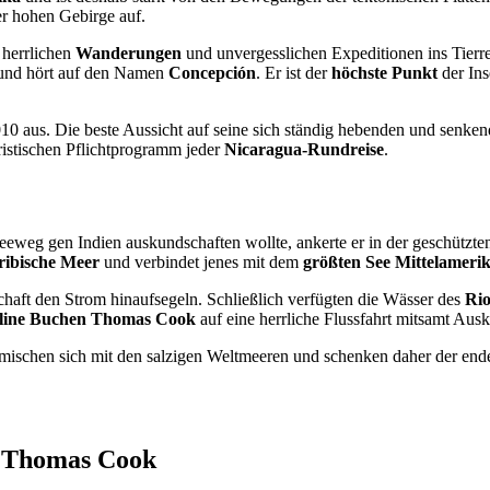
r hohen Gebirge auf.
 herrlichen
Wanderungen
und unvergesslichen Expeditionen ins Tierr
r und hört auf den Namen
Concepción
. Er ist der
höchste Punkt
der In
010 aus. Die beste Aussicht auf seine sich ständig hebenden und senk
ristischen Pflichtprogramm jeder
Nicaragua-Rundreise
.
eeweg gen Indien auskundschaften wollte, ankerte er in der geschützt
ribische Meer
und verbindet jenes mit dem
größten See Mittelameri
chaft den Strom hinaufsegeln. Schließlich verfügten die Wässer des
Rio
line Buchen Thomas Cook
auf eine herrliche Flussfahrt mitsamt Au
es mischen sich mit den salzigen Weltmeeren und schenken daher der e
i Thomas Cook