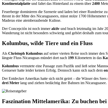
Kontinentalplatte
und faltet das Hinterland zu einem über
2400
Mete
Feuerberge dominieren die Szenerie und laden bei einer Rundreise zu
thront in der Mitte des Nicaraguasees, misst stolze 1700 Höhenmete
Maderas eine atemberaubende Kulisse.
Der Concepción ist noch immer
aktiv
und brach letztmalig im Jahr 2
Wanderung ist nicht besonders schwierig und gehört deshalb zum tou
Kolumbus, wilde Tiere und ein Fluss
Als
Christoph Kolumbus
auf seiner vierten Reise noch immer den S
längste Fluss Nicaraguas mündet dort nach
199
Kilometern in das
Ka
Kolumbus
vermutete eine Passage zum Pazifik und ließ seine Manns
Genueser hatte leider keinen Erfolg. Dennoch kann sich nach dem
on
Der Entdecker Amerikas hatte sich nicht geirrt – die Wässer des Se
drei Meter
lang und ziehen bedächtig ihre Bahnen im Nicaraguasee.
Faszination Mittelamerika: Zu buchen be