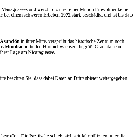
s Managuasees und weißt trotz ihrer einer Million Einwohner keine
de bei einem schweren Erbeben
1972
stark beschädigt und ist bis dato
l’Asunción
in ihrer Mitte, versprüht das historische Zentrum noch
ans
Mombacho
in den Himmel wachsen, begrüßt Granada seine
 ihrer Lage am Nicaraguasee.
Bitte beachten Sie, dass dabei Daten an Drittanbieter weitergegeben
troffen. Die Pazifische schiebt sich seit Jahrmillionen unter die