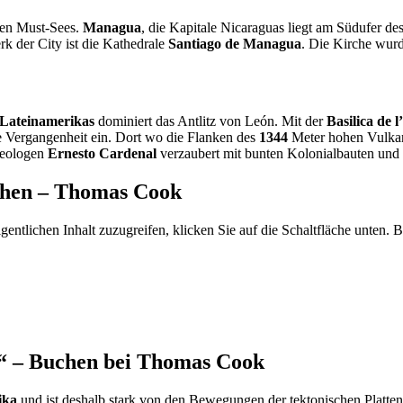
den Must-Sees.
Managua
, die Kapitale Nicaraguas liegt am Südufer de
 der City ist die Kathedrale
Santiago de Managua
. Die Kirche wur
 Lateinamerikas
dominiert das Antlitz von León. Mit der
Basilica de 
e Vergangenheit ein. Dort wo die Flanken des
1344
Meter hohen Vulk
heologen
Ernesto Cardenal
verzaubert mit bunten Kolonialbauten und
uchen – Thomas Cook
gentlichen Inhalt zuzugreifen, klicken Sie auf die Schaltfläche unten. 
“ – Buchen bei Thomas Cook
ika
und ist deshalb stark von den Bewegungen der tektonischen Platten be