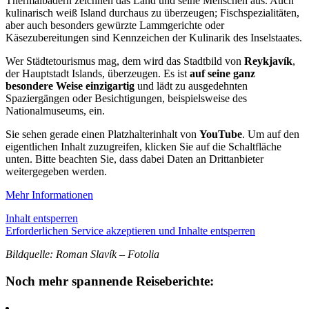
Thermalbädern zeichnen das Land und seine Menschen aus. Auch
kulinarisch weiß Island durchaus zu überzeugen; Fischspezialitäten,
aber auch besonders gewürzte Lammgerichte oder
Käsezubereitungen sind Kennzeichen der Kulinarik des Inselstaates.
Wer Städtetourismus mag, dem wird das Stadtbild von
Reykjavík
,
der Hauptstadt Islands, überzeugen. Es ist
auf seine ganz
besondere Weise einzigartig
und lädt zu ausgedehnten
Spaziergängen oder Besichtigungen, beispielsweise des
Nationalmuseums, ein.
Sie sehen gerade einen Platzhalterinhalt von
YouTube
. Um auf den
eigentlichen Inhalt zuzugreifen, klicken Sie auf die Schaltfläche
unten. Bitte beachten Sie, dass dabei Daten an Drittanbieter
weitergegeben werden.
Mehr Informationen
Inhalt entsperren
Erforderlichen Service akzeptieren und Inhalte entsperren
Bildquelle: Roman Slavík – Fotolia
Noch mehr spannende Reiseberichte: