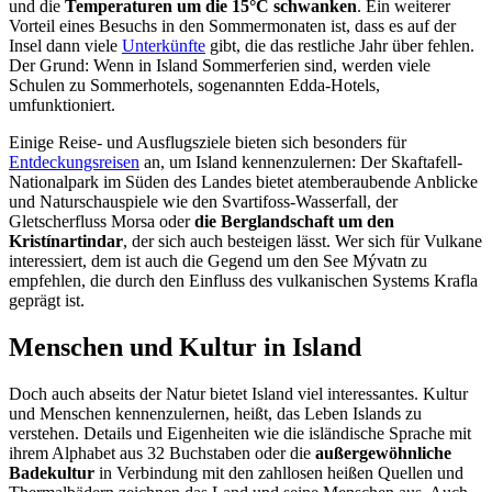
und die
Temperaturen um die 15°C schwanken
. Ein weiterer
Vorteil eines Besuchs in den Sommermonaten ist, dass es auf der
Insel dann viele
Unterkünfte
gibt, die das restliche Jahr über fehlen.
Der Grund: Wenn in Island Sommerferien sind, werden viele
Schulen zu Sommerhotels, sogenannten Edda-Hotels,
umfunktioniert.
Einige Reise- und Ausflugsziele bieten sich besonders für
Entdeckungsreisen
an, um Island kennenzulernen: Der Skaftafell-
Nationalpark im Süden des Landes bietet atemberaubende Anblicke
und Naturschauspiele wie den Svartifoss-Wasserfall, der
Gletscherfluss Morsa oder
die Berglandschaft um den
Kristínartindar
, der sich auch besteigen lässt. Wer sich für Vulkane
interessiert, dem ist auch die Gegend um den See Mývatn zu
empfehlen, die durch den Einfluss des vulkanischen Systems Krafla
geprägt ist.
Menschen und Kultur in Island
Doch auch abseits der Natur bietet Island viel interessantes. Kultur
und Menschen kennenzulernen, heißt, das Leben Islands zu
verstehen. Details und Eigenheiten wie die isländische Sprache mit
ihrem Alphabet aus 32 Buchstaben oder die
außergewöhnliche
Badekultur
in Verbindung mit den zahllosen heißen Quellen und