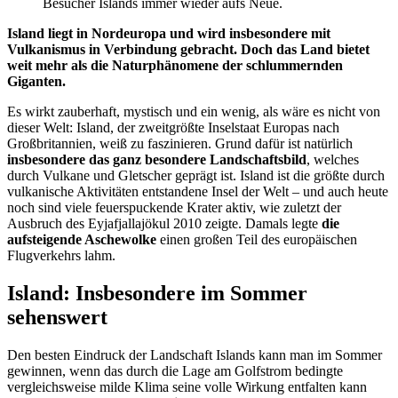
Besucher Islands immer wieder aufs Neue.
Island liegt in Nordeuropa und wird insbesondere mit
Vulkanismus in Verbindung gebracht. Doch das Land bietet
weit mehr als die Naturphänomene der schlummernden
Giganten.
Es wirkt zauberhaft, mystisch und ein wenig, als wäre es nicht von
dieser Welt: Island, der zweitgrößte Inselstaat Europas nach
Großbritannien, weiß zu faszinieren. Grund dafür ist natürlich
insbesondere das ganz besondere Landschaftsbild
, welches
durch Vulkane und Gletscher geprägt ist. Island ist die größte durch
vulkanische Aktivitäten entstandene Insel der Welt – und auch heute
noch sind viele feuerspuckende Krater aktiv, wie zuletzt der
Ausbruch des Eyjafjallajökul 2010 zeigte. Damals legte
die
aufsteigende Aschewolke
einen großen Teil des europäischen
Flugverkehrs lahm.
Island: Insbesondere im Sommer
sehenswert
Den besten Eindruck der Landschaft Islands kann man im Sommer
gewinnen, wenn das durch die Lage am Golfstrom bedingte
vergleichsweise milde Klima seine volle Wirkung entfalten kann