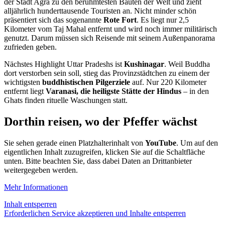
der Stadt Agra zu den berühmtesten Bauten der Welt und zieht
alljährlich hunderttausende Touristen an. Nicht minder schön
präsentiert sich das sogenannte
Rote Fort
. Es liegt nur 2,5
Kilometer vom Taj Mahal entfernt und wird noch immer militärisch
genutzt. Darum müssen sich Reisende mit seinem Außenpanorama
zufrieden geben.
Nächstes Highlight Uttar Pradeshs ist
Kushinagar
. Weil Buddha
dort verstorben sein soll, stieg das Provinzstädtchen zu einem der
wichtigsten
buddhistischen Pilgerziele
auf. Nur 220 Kilometer
entfernt liegt
Varanasi, die heiligste Stätte der Hindus
– in den
Ghats finden rituelle Waschungen statt.
Dorthin reisen, wo der Pfeffer wächst
Sie sehen gerade einen Platzhalterinhalt von
YouTube
. Um auf den
eigentlichen Inhalt zuzugreifen, klicken Sie auf die Schaltfläche
unten. Bitte beachten Sie, dass dabei Daten an Drittanbieter
weitergegeben werden.
Mehr Informationen
Inhalt entsperren
Erforderlichen Service akzeptieren und Inhalte entsperren