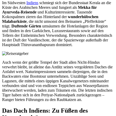
Im Südwesten
Indiens
schmiegt sich der Bundesstaat Kerala an die
Küste des Arabischen Meeres und fungiert als
Mekka für
Ayurveda-Reisende
und Kulturinteressierte. Tausende
Kokospalmen zieren das Hinterland der
wunderhübschen
Malabarküste
, die nicht umsonst den Beinamen „Pfefferküste“
trägt.
Duftende Gärten
umsäumen die Hotelanlagen der Region
und finden in den Garküchen, Luxusrestaurants sowie auf den
Tellern der Einheimischen Verwendung. Besonders charakteristisch
ist der Duft der Vanilleschote, der die Spazierwege außerhalb der
Hauptstadt Thiruvananthapuram dominiert.
Auch wenn der größte Tempel der Stadt allen Nicht-Hindus
verwehrt bleibt, ist alleine das Antlitz seines vergoldeten Daches die
Anfahrt wert. Naturimpressionen sammeln diejenigen, die in den
Backwaters eine Bootstour unternehmen. Unzählige Seen und
Lagunen, die mittels eines üppigen Kanalwegenetzes miteinander
verbunden sind und von endlosen Teppichen aus Wasserpflanzen
überwuchert werden, laden zum Träumen ein. Die letzten indischen
Tiger haben sich in den Periyar-Nationalpark zurückgezogen –
Ranger bieten Führungen zu den Raubkatzen an.
Das Dach Indiens: Zu Füßen des