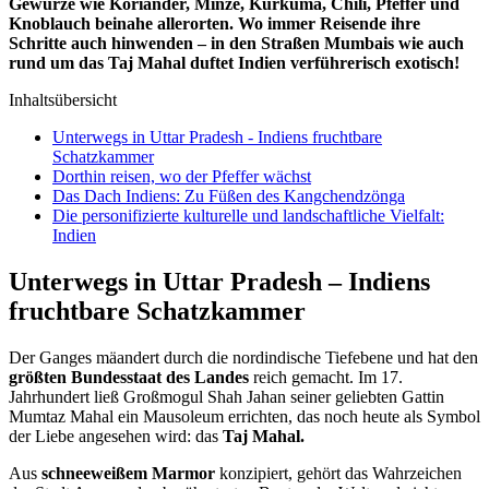
Gewürze wie Koriander, Minze, Kurkuma, Chili, Pfeffer und
Knoblauch beinahe allerorten. Wo immer Reisende ihre
Schritte auch hinwenden – in den Straßen Mumbais wie auch
rund um das Taj Mahal duftet Indien verführerisch exotisch!
Inhaltsübersicht
Unterwegs in Uttar Pradesh - Indiens fruchtbare
Schatzkammer
Dorthin reisen, wo der Pfeffer wächst
Das Dach Indiens: Zu Füßen des Kangchendzönga
Die personifizierte kulturelle und landschaftliche Vielfalt:
Indien
Unterwegs in Uttar Pradesh – Indiens
fruchtbare Schatzkammer
Der Ganges mäandert durch die nordindische Tiefebene und hat den
größten Bundesstaat des Landes
reich gemacht. Im 17.
Jahrhundert ließ Großmogul Shah Jahan seiner geliebten Gattin
Mumtaz Mahal ein Mausoleum errichten, das noch heute als Symbol
der Liebe angesehen wird: das
Taj Mahal.
Aus
schneeweißem Marmor
konzipiert, gehört das Wahrzeichen