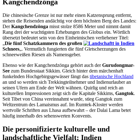
Kangchendzönga
Die chinesische Grenze ist nur mehr einen Katzensprung entfernt,
stehen die Reisenden andächtig vor dem höchsten Berg des Landes:
Der
Kangchendzönga
misst stolze 8586 Meter und nimmt damit
Rang drei der wuchtigsten Erhebungen des Globus ein. Wörtlich
übersetzt bedeutet sein von den Einheimischen verliehener Titel:
„
Die fünf Schatzkammern des großen
Schnees
„. Vermutlich fungierten die fünf Gletscherzungen des
schneeweißen Riesen als Namensgeber.
Ebenso wie der Kangchendzönga gehört auch der
Gurudongmar-
See
zum Bundesstaat Sikkim. Gleich hinter dem märchenhaft
funkelnden Hochgebirgsgewässer fängt das
tibetanische Hochland
an und so werden sich Trekkingteilnehmer und Indienurlauber an
seinen Ufern am Ende der Welt wähnen. Quirlig und reich an
kulturellen Impressionen zeigt sich die Kapitale Sikkims,
Gangtok
.
Seit Tibet von China vereinnahmt wurde, stieg Gangtok zum
Weltzentrum des Lamaismus auf. Im Rumtek-Kloster werden
wertvolle Schriften aus Lhasa aufbewahrt – der Dalai Lama betet
häufig innerhalb des sehenswerten Konvents.
Die personifizierte kulturelle und
landschaftliche Vielfalt: Indien