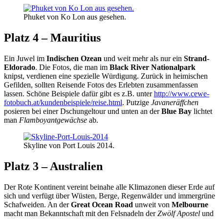
Phuket von Ko Lon aus gesehen.
Platz 4 – Mauritius
Ein Juwel im
Indischen Ozean
und weit mehr als nur ein
Strand-
Eldorado
. Die Fotos, die man im
Black River Nationalpark
knipst, verdienen eine spezielle Würdigung. Zurück in heimischen
Gefilden, sollten Reisende Fotos des Erlebten zusammenfassen
lassen. Schöne Beispiele dafür gibt es z.B. unter
http://www.cewe-
fotobuch.at/kundenbeispiele/reise.html
. Putzige
Javaneräffchen
posieren bei einer Dschungeltour und unten an der
Blue Bay
lichtet
man
Flamboyantgewächse
ab.
Skyline von Port Louis 2014.
Platz 3 – Australien
Der Rote Kontinent vereint beinahe alle Klimazonen dieser Erde auf
sich und verfügt über Wüsten, Berge, Regenwälder und immergrüne
Schafweiden. An der
Great Ocean Road
unweit von
Melbourne
macht man Bekanntschaft mit den Felsnadeln der
Zwölf Apostel
und