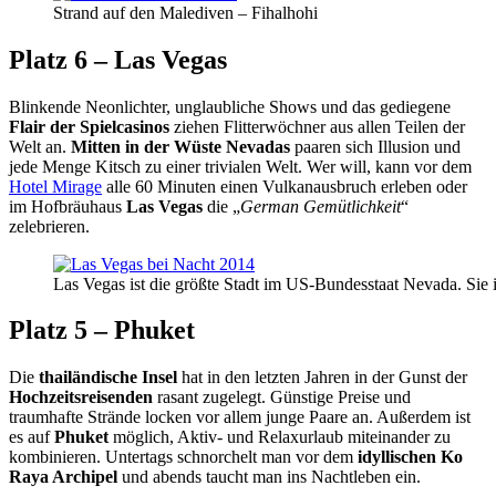
Strand auf den Malediven – Fihalhohi
Platz 6 – Las Vegas
Blinkende Neonlichter, unglaubliche Shows und das gediegene
Flair der Spielcasinos
ziehen Flitterwöchner aus allen Teilen der
Welt an.
Mitten in der Wüste Nevadas
paaren sich Illusion und
jede Menge Kitsch zu einer trivialen Welt. Wer will, kann vor dem
Hotel Mirage
alle 60 Minuten einen Vulkanausbruch erleben oder
im Hofbräuhaus
Las Vegas
die „
German Gemütlichkeit
“
zelebrieren.
Las Vegas ist die größte Stadt im US-Bundesstaat Nevada. Sie 
Platz 5 – Phuket
Die
thailändische Insel
hat in den letzten Jahren in der Gunst der
Hochzeitsreisenden
rasant zugelegt. Günstige Preise und
traumhafte Strände locken vor allem junge Paare an. Außerdem ist
es auf
Phuket
möglich, Aktiv- und Relaxurlaub miteinander zu
kombinieren. Untertags schnorchelt man vor dem
idyllischen Ko
Raya Archipel
und abends taucht man ins Nachtleben ein.