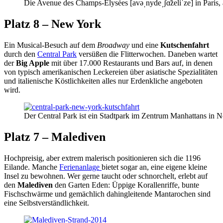
Die Avenue des Champs-Élysées [avəˌnydeˌʃɑ̃zeliˈze] in Paris
Platz 8 – New York
Ein Musical-Besuch auf dem
Broadway
und eine
Kutschenfahrt
durch den
Central Park
versüßen die Flitterwochen. Daneben wartet
der
Big Apple
mit über 17.000 Restaurants und Bars auf, in denen
von typisch amerikanischen Leckereien über asiatische Spezialitäten
und italienische Köstlichkeiten alles nur Erdenkliche angeboten
wird.
Der Central Park ist ein Stadtpark im Zentrum Manhattans in Ne
Platz 7 – Malediven
Hochpreisig, aber extrem malerisch positionieren sich die 1196
Eilande. Manche
Ferienanlage
bietet sogar an, eine eigene kleine
Insel zu bewohnen. Wer gerne taucht oder schnorchelt, erlebt auf
den
Malediven
den Garten Eden: Üppige Korallenriffe, bunte
Fischschwärme und gemächlich dahingleitende Mantarochen sind
eine Selbstverständlichkeit.