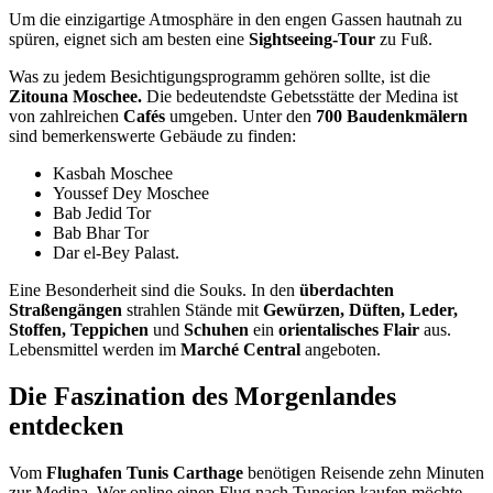
Um die einzigartige Atmosphäre in den engen Gassen hautnah zu
spüren, eignet sich am besten eine
Sightseeing-Tour
zu Fuß.
Was zu jedem
Besichtigungsprogramm
gehören sollte, ist die
Zitouna
Moschee.
Die bedeutendste
Gebetsstätte
der Medina ist
von zahlreichen
Cafés
umgeben. Unter den
700
Baudenkmälern
sind bemerkenswerte Gebäude zu finden:
Kasbah
Moschee
Youssef
Dey
Moschee
Bab
Jedid
Tor
Bab
Bhar
Tor
Dar
el-Bey
Palast.
Eine Besonderheit sind die
Souks
. In den
überdachten
Straßengängen
strahlen Stände mit
Gewürzen, Düften, Leder,
Stoffen, Teppichen
und
Schuhen
ein
orientalisches Flair
aus.
Lebensmittel werden im
Marché
Central
angeboten.
Die Faszination des Morgenlandes
entdecken
Vom
Flughafen Tunis
Carthage
benötigen Reisende zehn Minuten
zur Medina. Wer online einen Flug nach Tunesien kaufen möchte,