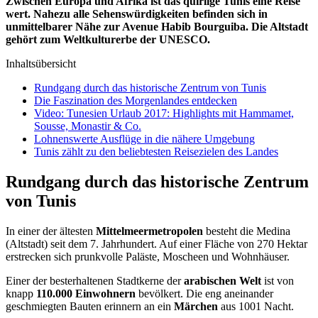
Zwischen Europa und Afrika ist das quirlige Tunis eine Reise
wert. Nahezu alle Sehenswürdigkeiten befinden sich in
unmittelbarer Nähe zur Avenue
Habib
Bourguiba
. Die Altstadt
gehört zum Weltkulturerbe der UNESCO.
Inhaltsübersicht
Rundgang durch das historische Zentrum von Tunis
Die Faszination des Morgenlandes entdecken
Video: Tunesien Urlaub 2017: Highlights mit Hammamet,
Sousse, Monastir & Co.
Lohnenswerte Ausflüge in die nähere Umgebung
Tunis zählt zu den beliebtesten Reisezielen des Landes
Rundgang durch das historische Zentrum
von Tunis
In einer der ältesten
Mittelmeermetropolen
besteht die Medina
(Altstadt) seit dem 7. Jahrhundert. Auf einer Fläche von 270 Hektar
erstrecken sich prunkvolle Paläste, Moscheen und Wohnhäuser.
Einer der besterhaltenen Stadtkerne der
arabischen Welt
ist von
knapp
110.000 Einwohnern
bevölkert. Die eng aneinander
geschmiegten
Bauten erinnern an ein
Märchen
aus 1001 Nacht.