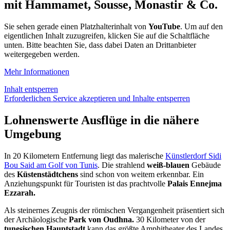
mit Hammamet, Sousse, Monastir & Co.
Sie sehen gerade einen Platzhalterinhalt von
YouTube
. Um auf den
eigentlichen Inhalt zuzugreifen, klicken Sie auf die Schaltfläche
unten. Bitte beachten Sie, dass dabei Daten an Drittanbieter
weitergegeben werden.
Mehr Informationen
Inhalt entsperren
Erforderlichen Service akzeptieren und Inhalte entsperren
Lohnenswerte Ausflüge in die nähere
Umgebung
In 20 Kilometern Entfernung liegt das malerische
Künstlerdorf Sidi
Bou Said am Golf von Tunis
. Die strahlend
weiß-blauen
Gebäude
des
Küstenstädtchens
sind schon von weitem erkennbar. Ein
Anziehungspunkt für Touristen ist das prachtvolle
Palais
Ennejma
Ezzarah
.
Als steinernes Zeugnis der römischen Vergangenheit präsentiert sich
der Archäologische
Park von
Oudhna
.
30 Kilometer von der
tunesischen Hauptstadt
kann das größte Amphitheater des Landes