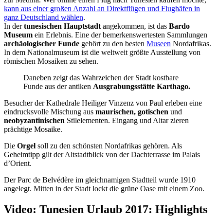
kann aus einer großen Anzahl an Direktflügen und Flughäfen in
ganz Deutschland wählen
.
In der
tunesischen Hauptstadt
angekommen, ist das
Bardo
Museum
ein Erlebnis. Eine der bemerkenswertesten Sammlungen
archäologischer Funde
gehört zu den besten
Museen
Nordafrikas.
In dem Nationalmuseum ist die weltweit größte Ausstellung von
römischen Mosaiken zu sehen.
Daneben zeigt das Wahrzeichen der Stadt kostbare
Funde aus der antiken
Ausgrabungsstätte
Karthago.
Besucher der Kathedrale Heiliger Vinzenz von Paul erleben eine
eindrucksvolle Mischung aus
maurischen, gotischen
und
neobyzantinischen
Stilelementen. Eingang und Altar zieren
prächtige Mosaike.
Die
Orgel
soll zu den schönsten Nordafrikas gehören. Als
Geheimtipp gilt der Altstadtblick von der Dachterrasse im Palais
d’Orient.
Der Parc de Belvédère im gleichnamigen Stadtteil wurde 1910
angelegt. Mitten in der Stadt lockt die grüne Oase mit einem Zoo.
Video: Tunesien Urlaub 2017: Highlights