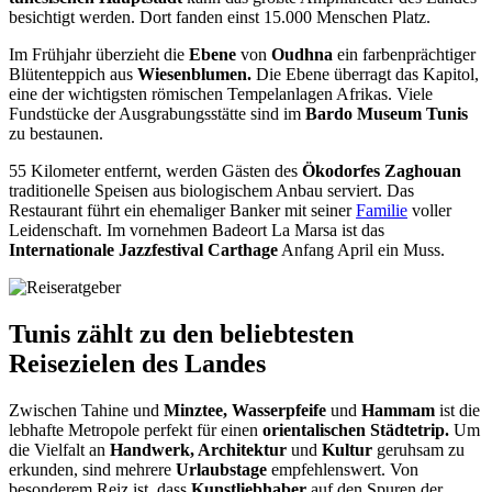
besichtigt werden. Dort fanden einst 15.000 Menschen Platz.
Im Frühjahr überzieht die
Ebene
von
Oudhna
ein farbenprächtiger
Blütenteppich aus
Wiesenblumen
.
Die Ebene überragt das Kapitol,
eine der wichtigsten römischen Tempelanlagen Afrikas. Viele
Fundstücke der Ausgrabungsstätte sind im
Bardo
Museum Tunis
zu bestaunen.
55 Kilometer entfernt, werden Gästen des
Ökodorfes
Zaghouan
traditionelle Speisen aus biologischem Anbau serviert. Das
Restaurant führt ein ehemaliger Banker mit seiner
Familie
voller
Leidenschaft. Im vornehmen Badeort La Marsa ist das
Internationale
Jazzfestival
Carthage
Anfang April ein Muss.
Tunis zählt zu den beliebtesten
Reisezielen des Landes
Zwischen
Tahine
und
Minztee
, Wasserpfeife
und
Hammam
ist die
lebhafte Metropole perfekt für einen
orientalischen Städtetrip.
Um
die Vielfalt an
Handwerk, Architektur
und
Kultur
geruhsam zu
erkunden, sind mehrere
Urlaubstage
empfehlenswert. Von
besonderem Reiz ist, dass
Kunstliebhaber
auf den Spuren der