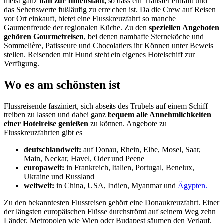
meist ganz
nah zur Innenstadt,
so dass ein Transfer entfällt und
das Sehenswerte fußläufig zu erreichen ist. Da die Crew auf Reisen
vor Ort einkauft, bietet eine Flusskreuzfahrt so manche
Gaumenfreude der regionalen Küche. Zu den
speziellen Angeboten
gehören Gourmetreisen
, bei denen namhafte Sterneköche und
Sommelière, Patisseure und Chocolatiers ihr Können unter Beweis
stellen. Reisenden mit Hund steht ein eigenes Hotelschiff zur
Verfügung.
Wo es am schönsten ist
Flussreisende fasziniert, sich abseits des Trubels auf einem Schiff
treiben zu lassen und dabei ganz
bequem alle Annehmlichkeiten
einer Hotelreise genießen
zu können. Angebote zu
Flusskreuzfahrten gibt es
deutschlandweit:
auf Donau, Rhein, Elbe, Mosel, Saar,
Main, Neckar, Havel, Oder und Peene
europaweit:
in Frankreich, Italien, Portugal, Benelux,
Ukraine und Russland
weltweit:
in China, USA, Indien, Myanmar und
Ägypten.
Zu den bekanntesten Flussreisen gehört eine Donaukreuzfahrt. Einer
der längsten europäischen Flüsse durchströmt auf seinem Weg zehn
Länder. Metropolen wie Wien oder Budapest säumen den Verlauf.