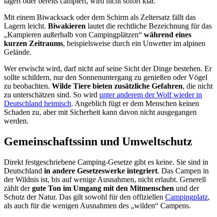
lagert oder bereits campiert, wird nicht sofort klar.
Mit einem Biwacksack oder dem Schirm als Zeltersatz fällt das
Lagern leicht.
Biwakieren
lautet die rechtliche Bezeichnung für das
„Kampieren außerhalb von Campingplätzen“
während eines
kurzen Zeitraums
, beispielsweise durch ein Unwetter im alpinen
Gelände.
Wer erwischt wird, darf nicht auf seine Sicht der Dinge bestehen. Er
sollte schildern, nur den Sonnenuntergang zu genießen oder Vögel
zu beobachten.
Wilde Tiere bieten zusätzliche Gefahren
, die nicht
zu unterschätzen sind. So wird
unter anderem der Wolf wieder in
Deutschland heimisch
. Angeblich fügt er dem Menschen keinen
Schaden zu, aber mit Sicherheit kann davon nicht ausgegangen
werden.
Gemeinschaftssinn und Umweltschutz
Direkt festgeschriebene Camping-Gesetze gibt es keine. Sie sind in
Deutschland
in andere Gesetzeswerke integriert
. Das Campen in
der Wildnis ist, bis auf wenige Ausnahmen, nicht erlaubt. Generell
zählt der
gute Ton im Umgang mit den Mitmenschen
und der
Schutz der Natur. Das gilt sowohl für den offiziellen
Campingplatz
,
als auch für die wenigen Ausnahmen des „wilden“ Campens.