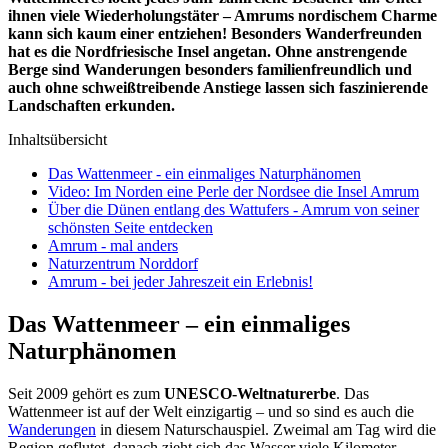
ihnen viele Wiederholungstäter – Amrums nordischem Charme
kann sich kaum einer entziehen! Besonders Wanderfreunden
hat es die Nordfriesische Insel angetan. Ohne anstrengende
Berge sind Wanderungen besonders familienfreundlich und
auch ohne schweißtreibende Anstiege lassen sich faszinierende
Landschaften erkunden.
Inhaltsübersicht
Das Wattenmeer - ein einmaliges Naturphänomen
Video: Im Norden eine Perle der Nordsee die Insel Amrum
Über die Dünen entlang des Wattufers - Amrum von seiner
schönsten Seite entdecken
Amrum - mal anders
Naturzentrum Norddorf
Amrum - bei jeder Jahreszeit ein Erlebnis!
Das Wattenmeer – ein einmaliges
Naturphänomen
Seit 2009 gehört es zum
UNESCO-Weltnaturerbe
. Das
Wattenmeer ist auf der Welt einzigartig – und so sind es auch die
Wanderungen
in diesem Naturschauspiel. Zweimal am Tag wird die
Region geflutet, danach zieht sich das Wasser viele Kilometer