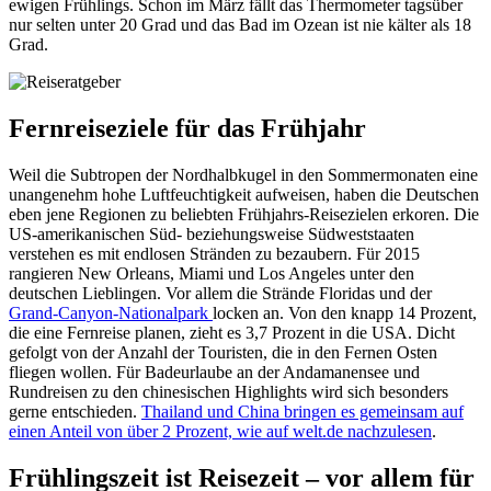
ewigen Frühlings. Schon im März fällt das Thermometer tagsüber
nur selten unter 20 Grad und das Bad im Ozean ist nie kälter als 18
Grad.
Fernreiseziele für das Frühjahr
Weil die Subtropen der Nordhalbkugel in den Sommermonaten eine
unangenehm hohe Luftfeuchtigkeit aufweisen, haben die Deutschen
eben jene Regionen zu beliebten Frühjahrs-Reisezielen erkoren. Die
US-amerikanischen Süd- beziehungsweise Südweststaaten
verstehen es mit endlosen Stränden zu bezaubern. Für 2015
rangieren New Orleans, Miami und Los Angeles unter den
deutschen Lieblingen. Vor allem die Strände Floridas und der
Grand-Canyon-Nationalpark
locken an. Von den knapp 14 Prozent,
die eine Fernreise planen, zieht es 3,7 Prozent in die USA. Dicht
gefolgt von der Anzahl der Touristen, die in den Fernen Osten
fliegen wollen. Für Badeurlaube an der Andamanensee und
Rundreisen zu den chinesischen Highlights wird sich besonders
gerne entschieden.
Thailand und China bringen es gemeinsam auf
einen Anteil von über 2 Prozent, wie auf welt.de nachzulesen
.
Frühlingszeit ist Reisezeit – vor allem für