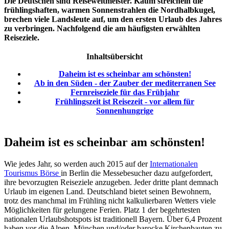
Die Deutschen sind Reiseweltmeister. Kaum streicheln die
frühlingshaften, warmen Sonnenstrahlen die Nordhalbkugel,
brechen viele Landsleute auf, um den ersten Urlaub des Jahres
zu verbringen. Nachfolgend die am häufigsten erwählten
Reiseziele.
Inhaltsübersicht
Daheim ist es scheinbar am schönsten!
Ab in den Süden - der Zauber der mediterranen See
Fernreiseziele für das Frühjahr
Frühlingszeit ist Reisezeit - vor allem für
Sonnenhungrige
Daheim ist es scheinbar am schönsten!
Wie jedes Jahr, so werden auch 2015 auf der
Internationalen
Tourismus Börse
in Berlin die Messebesucher dazu aufgefordert,
ihre bevorzugten Reiseziele anzugeben. Jeder dritte plant demnach
Urlaub im eigenen Land. Deutschland bietet seinen Bewohnern,
trotz des manchmal im Frühling nicht kalkulierbaren Wetters viele
Möglichkeiten für gelungene Ferien. Platz 1 der begehrtesten
nationalen Urlaubshotspots ist traditionell Bayern. Über 6,4 Prozent
haben vor die Alpen, München und/oder barocke Kirchenbauten zu