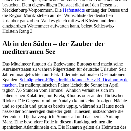
besuchen. Dem eigenwilligen Freistaat dicht auf den Fersen ist
Mecklenburg-Vorpommern. Die
Hafenstädte
entlang der Ostsee und
die Region Müritz stehen auf der Wunschliste der deutschen
Urlauber ganz oben. Weil es gleich mit zwei Küsten und dem
einzigartigen Wattenmeer aufwarten kann, belegt Schleswig-
Holstein Rang 3.
Ab in den Süden – der Zauber der
mediterranen See
Das Mittelmeer fungiert als Badewanne Europas und macht seine
Anrainerstaaten zu wahren Pilgerstätten für deutsche Urlauber. Seit
Jahren unangefochten auf Platz 1 der internationalen Destinationen:
Spanien.
Schnäppchen-Flüge dorthin können Sie z.B. Dealbunny.de
machen
. Im mallorquinischen Palma lächelt die Sonne im April
täglich 7,6 Stunden vom Himmel. Ähnlich verhält es sich im
italienischen Kalabrien, auf Kreta, Rhodos oder an der Türkischen
Riviera. Die Gegend rund um Antalya kennt keine frostigen Nächte
und so sprießt und grünt es bereits üppig, während zu Hause noch
nasskalter Schneeregen danieder geht. Tunesien, insbesondere die
Ferieninsel Djerba verspricht Sonne satt und das bereits Anfang
März. Eine besondere Rolle in diesem Ranking nehmen die
spanischen Atlantikinseln ein. Die Kanaren gelten als Heimstatt des