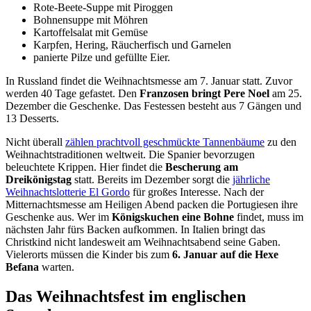
Rote-Beete-Suppe mit Piroggen
Bohnensuppe mit Möhren
Kartoffelsalat mit Gemüse
Karpfen, Hering, Räucherfisch und Garnelen
panierte Pilze und gefüllte Eier.
In Russland findet die Weihnachtsmesse am 7. Januar statt. Zuvor
werden 40 Tage gefastet. Den
Franzosen bringt Pere Noel
am 25.
Dezember die Geschenke. Das Festessen besteht aus 7 Gängen und
13 Desserts.
Nicht überall
zählen prachtvoll geschmückte Tannenbäume
zu den
Weihnachtstraditionen weltweit. Die Spanier bevorzugen
beleuchtete Krippen. Hier findet die
Bescherung am
Dreikönigstag
statt. Bereits im Dezember sorgt die
jährliche
Weihnachtslotterie El Gordo
für großes Interesse. Nach der
Mitternachtsmesse am Heiligen Abend packen die Portugiesen ihre
Geschenke aus. Wer im
Königskuchen eine Bohne
findet, muss im
nächsten Jahr fürs Backen aufkommen. In Italien bringt das
Christkind nicht landesweit am Weihnachtsabend seine Gaben.
Vielerorts müssen die Kinder bis zum
6. Januar auf die Hexe
Befana
warten.
Das Weihnachtsfest im englischen