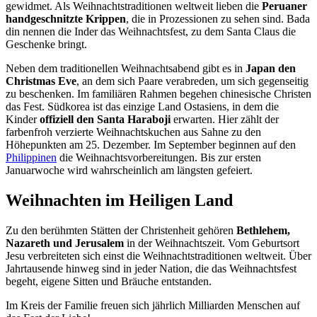
gewidmet. Als Weihnachtstraditionen weltweit lieben die
Peruaner
handgeschnitzte Krippen
, die in Prozessionen zu sehen sind. Bada
din nennen die Inder das Weihnachtsfest, zu dem Santa Claus die
Geschenke bringt.
Neben dem traditionellen Weihnachtsabend gibt es in
Japan den
Christmas Eve
, an dem sich Paare verabreden, um sich gegenseitig
zu beschenken. Im familiären Rahmen begehen chinesische Christen
das Fest. Südkorea ist das einzige Land Ostasiens, in dem die
Kinder
offiziell den Santa Haraboji
erwarten. Hier zählt der
farbenfroh verzierte Weihnachtskuchen aus Sahne zu den
Höhepunkten am 25. Dezember. Im September beginnen auf den
Philippinen
die Weihnachtsvorbereitungen. Bis zur ersten
Januarwoche wird wahrscheinlich am längsten gefeiert.
Weihnachten im Heiligen Land
Zu den berühmten Stätten der Christenheit gehören
Bethlehem,
Nazareth und Jerusalem
in der Weihnachtszeit. Vom Geburtsort
Jesu verbreiteten sich einst die Weihnachtstraditionen weltweit. Über
Jahrtausende hinweg sind in jeder Nation, die das Weihnachtsfest
begeht, eigene Sitten und Bräuche entstanden.
Im Kreis der Familie freuen sich jährlich Milliarden Menschen auf