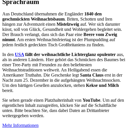
Sprachraum
Aus Deutschland übernahmen die Engländer
1840 den
geschmückten Weihnachtsbaum
. Briten, Schotten und Iren
hängen zur Adventszeit einen
Mistelzweig
auf. Wer sich darunter
küsst, soll von Glück, Gesundheit und Wohlergehen begleitet sein.
Der Brauch verlangt, dass sich das Paar eine
Beere vom Zweig
nimmt
. Am ersten Weihnachtsfeiertag ist der Plumpudding auf
jedem festlich gedeckten Tisch Großbritaniens zu finden.
In den
USA
fällt der weihnachtliche Lichterglanz opulenter
aus,
als in anderen Ländern. Hier gehört das Schmücken des Baumes bei
einer Tree-Party mit Freunden zu den beliebtesten
Weihnachtstraditionen weltweit. An Heiligabend essen die
Amerikaner Truthahn. Die Geschenke legt
Santa Claus
erst in der
Nacht zum 25. Dezember in die aufgehängten Weihnachtssocken.
Um den bärtigen Gesellen anzulocken, stehen
Kekse und Milch
bereit.
Sie sehen gerade einen Platzhalterinhalt von
YouTube
. Um auf den
eigentlichen Inhalt zuzugreifen, klicken Sie auf die Schaltfläche
unten. Bitte beachten Sie, dass dabei Daten an Drittanbieter
weitergegeben werden.
Mehr Informationen