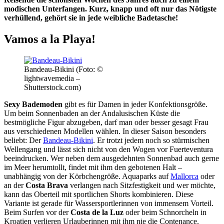
modischen Unterfangen. Kurz, knapp und oft nur das Nötigste
verhüllend, gehört sie in jede weibliche Badetasche!
Vamos a la Playa!
Bandeau-Bikini (Foto: ©
lightwavemedia –
Shutterstock.com)
Sexy Bademoden
gibt es für Damen in jeder Konfektionsgröße.
Um beim Sonnenbaden an der Andalusischen Küste die
bestmögliche Figur abzugeben, darf man oder besser gesagt Frau
aus verschiedenen Modellen wählen. In dieser Saison besonders
beliebt: Der
Bandeau-Bikini
. Er trotzt jedem noch so stürmischen
Wellengang und lässt sich nicht von den Wogen vor Fuerteventura
beeindrucken. Wer neben dem ausgedehnten Sonnenbad auch gerne
im Meer herumtollt, findet mit ihm den gebotenen Halt –
unabhängig von der Körbchengröße. Aquaparks auf
Mallorca
oder
an der
Costa Brava
verlangen nach Sitzfestigkeit und wer möchte,
kann das Oberteil mit sportlichen Shorts kombinieren. Diese
Variante ist gerade für Wassersportlerinnen von immensem Vorteil.
Beim Surfen vor der
Costa de la Luz
oder beim Schnorcheln in
Kroatien verlieren Urlauberinnen mit ihm nie die Contenance.