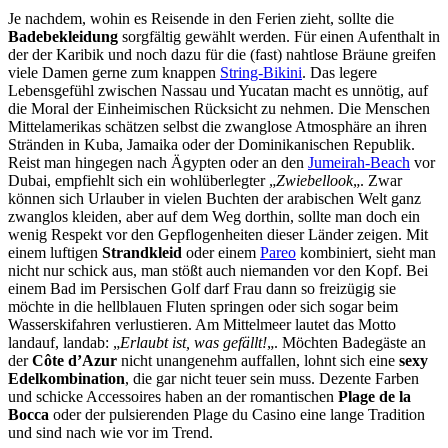
Je nachdem, wohin es Reisende in den Ferien zieht, sollte die
Badebekleidung
sorgfältig gewählt werden. Für einen Aufenthalt in
der der Karibik und noch dazu für die (fast) nahtlose Bräune greifen
viele Damen gerne zum knappen
String-Bikini
. Das legere
Lebensgefühl zwischen Nassau und Yucatan macht es unnötig, auf
die Moral der Einheimischen Rücksicht zu nehmen. Die Menschen
Mittelamerikas schätzen selbst die zwanglose Atmosphäre an ihren
Stränden in Kuba, Jamaika oder der Dominikanischen Republik.
Reist man hingegen nach Ägypten oder an den
Jumeirah-Beach
vor
Dubai, empfiehlt sich ein wohlüberlegter „
Zwiebellook
„. Zwar
können sich Urlauber in vielen Buchten der arabischen Welt ganz
zwanglos kleiden, aber auf dem Weg dorthin, sollte man doch ein
wenig Respekt vor den Gepflogenheiten dieser Länder zeigen. Mit
einem luftigen
Strandkleid
oder einem
Pareo
kombiniert, sieht man
nicht nur schick aus, man stößt auch niemanden vor den Kopf. Bei
einem Bad im Persischen Golf darf Frau dann so freizügig sie
möchte in die hellblauen Fluten springen oder sich sogar beim
Wasserskifahren verlustieren. Am Mittelmeer lautet das Motto
landauf, landab: „
Erlaubt ist, was gefällt!
„. Möchten Badegäste an
der
Côte d’Azur
nicht unangenehm auffallen, lohnt sich eine
sexy
Edelkombination
, die gar nicht teuer sein muss. Dezente Farben
und schicke Accessoires haben an der romantischen
Plage de la
Bocca
oder der pulsierenden Plage du Casino eine lange Tradition
und sind nach wie vor im Trend.