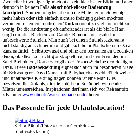
Zweiteiler ist weniger figurbetont als ein klassischer Bikini und aber
dennoch in keinem Falls
als schnörkelloser Badeanzug
konzipiert
. Sonnenhungrige, die um die Mitte herum ein wenig
mehr haben oder sich einfach nicht so freizügig geben möchten,
verhüllen mit einem modischen
Tankini
nicht zu viel und nicht zu
wenig. Da die Andeutung oft aufreizender ist als die bloße Haut,
sorgt er in den Buchten von Caorle, Bibione und Jesolo für
unbeschwerte Stunden. Man zupft bei einem Strandspaziergang
nicht ständig an sich herum und gibt sich beim Plantschen im Ozean
ganz natürlich. Selbstbewusst und ohne den permanenten Gedanken
daran, ob alles noch richtig sitzt, spielt man mit den Freunden im
Sand Badminton, Boule oder gibt der Frisbee-Scheibe den richtigen
Drall. Diese
Badebekleidung
eignet sich auch im besonderen Maße
für Schwangere. Dass Damen mit Babybauch ausschließlich weite
und unattraktive Kleidung tragen können ist eine Mär. Dies
beweisen die Tankinis, die die natürliche Schönheit werdender
Mütter unterstreichen. Inspirationen darf man sich vor Reiseantritt
z.B. unter
www.otto.de/waesche-bademode/
holen.
Das Passende für jede Urlaubslocation!
String Bikini (Foto: © Johan Combrink –
Shutterstock.com)