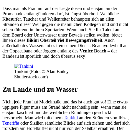
Dass man als Frau nur auf der Liege dösen und elegant an der
Promenade entlangflanieren darf, ist längst überholt. Weibliche
Kitesurfer, Taucher und Wellenreiter behaupten sich an allen
Stränden dieser Welt gegen die männlichen Kollegen und sind nicht
selten führend in ihren Sportarten. Wenn auch Sie Ihr Talent auf
dem Board oder Unterwasser unter Beweis stellen wollen, bietet
Ihnen dieses
Bikini-Oberteil viel Bewegungsfreiheit
. Auch
außerhalb des Wassers tut es treu seinen Dienst. Beachvolleyball an
der Copacabana oder Joggen entlang des
Venice Beach
– der
Bandeau ist sportlich und doch überaus sexy!
Tankini (Foto: © Alan Bailey –
Shutterstock.com)
Zu Lande und zu Wasser
Nicht jede Frau hat Modelmaße und das ist auch gut so! Eine etwas
üppigere Figur muss am Strand nicht nachteilig sein, wenn man sie
elegant kaschiert und die weiblichen Rundungen geschickt
hervorhebt. Man wird mit einem
Tankini
an den Stränden von Ibiza,
Teneriffa
oder Sizilien sämtliche Blicke auf sich ziehen und darf sich
trotzdem am Hotelbuffet nicht nur von der Salatbar ernähren. Der