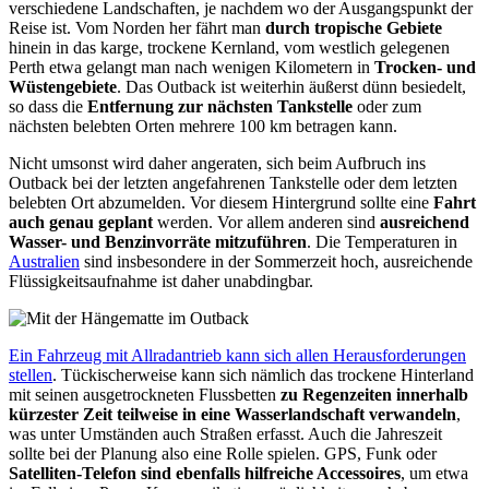
verschiedene Landschaften, je nachdem wo der Ausgangspunkt der
Reise ist. Vom Norden her fährt man
durch tropische Gebiete
hinein in das karge, trockene Kernland, vom westlich gelegenen
Perth etwa gelangt man nach wenigen Kilometern in
Trocken- und
Wüstengebiete
. Das Outback ist weiterhin äußerst dünn besiedelt,
so dass die
Entfernung zur nächsten Tankstelle
oder zum
nächsten belebten Orten mehrere 100 km betragen kann.
Nicht umsonst wird daher angeraten, sich beim Aufbruch ins
Outback bei der letzten angefahrenen Tankstelle oder dem letzten
belebten Ort abzumelden. Vor diesem Hintergrund sollte eine
Fahrt
auch genau geplant
werden. Vor allem anderen sind
ausreichend
Wasser- und Benzinvorräte mitzuführen
. Die Temperaturen in
Australien
sind insbesondere in der Sommerzeit hoch, ausreichende
Flüssigkeitsaufnahme ist daher unabdingbar.
Ein Fahrzeug mit Allradantrieb kann sich allen Herausforderungen
stellen
. Tückischerweise kann sich nämlich das trockene Hinterland
mit seinen ausgetrockneten Flussbetten
zu Regenzeiten innerhalb
kürzester Zeit teilweise in eine Wasserlandschaft verwandeln
,
was unter Umständen auch Straßen erfasst. Auch die Jahreszeit
sollte bei der Planung also eine Rolle spielen. GPS, Funk oder
Satelliten-Telefon sind ebenfalls hilfreiche Accessoires
, um etwa