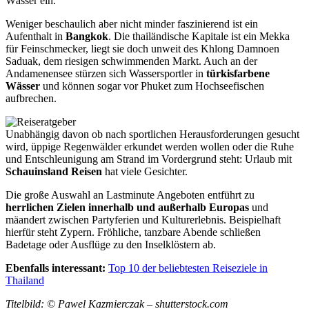
Wässer ein.
Weniger beschaulich aber nicht minder faszinierend ist ein
Aufenthalt in
Bangkok
. Die thailändische Kapitale ist ein Mekka
für Feinschmecker, liegt sie doch unweit des Khlong Damnoen
Saduak, dem riesigen schwimmenden Markt. Auch an der
Andamenensee stürzen sich Wassersportler in
türkisfarbene
Wässer
und können sogar vor Phuket zum Hochseefischen
aufbrechen.
Unabhängig davon ob nach sportlichen Herausforderungen gesucht
wird, üppige Regenwälder erkundet werden wollen oder die Ruhe
und Entschleunigung am Strand im Vordergrund steht: Urlaub mit
Schauinsland Reisen
hat viele Gesichter.
Die große Auswahl an Lastminute Angeboten entführt zu
herrlichen Zielen innerhalb und außerhalb Europas
und
mäandert zwischen Partyferien und Kulturerlebnis. Beispielhaft
hierfür steht Zypern. Fröhliche, tanzbare Abende schließen
Badetage oder Ausflüge zu den Inselklöstern ab.
Ebenfalls interessant:
Top 10 der beliebtesten Reiseziele in
Thailand
Titelbild: © Pawel Kazmierczak – shutterstock.com