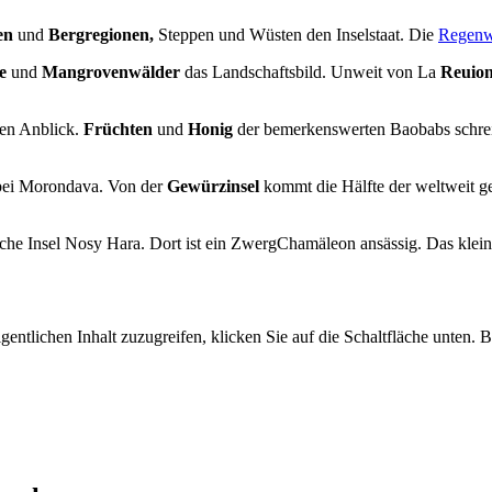
en
und
Bergregionen,
Steppen und Wüsten den Inselstaat. Die
Regenw
e
und
Mangrovenwälder
das Landschaftsbild. Unweit von La
Reuion
en Anblick.
Früchten
und
Honig
der bemerkenswerten Baobabs schreib
 bei Morondava. Von der
Gewürzinsel
kommt die Hälfte der weltweit g
che Insel Nosy Hara. Dort ist ein ZwergChamäleon ansässig. Das kleinst
gentlichen Inhalt zuzugreifen, klicken Sie auf die Schaltfläche unten. 