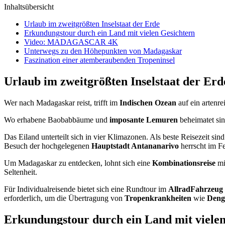
Inhaltsübersicht
Urlaub im zweitgrößten Inselstaat der Erde
Erkundungstour durch ein Land mit vielen Gesichtern
Video: MADAGASCAR 4K
Unterwegs zu den Höhepunkten von Madagaskar
Faszination einer atemberaubenden Tropeninsel
Urlaub im zweitgrößten Inselstaat der Erd
Wer nach Madagaskar reist, trifft im
Indischen Ozean
auf ein artenre
Wo erhabene Baobabbäume und
imposante Lemuren
beheimatet sin
Das Eiland unterteilt sich in vier Klimazonen. Als beste Reisezeit s
Besuch der hochgelegenen
Hauptstadt Antananarivo
herrscht im F
Um Madagaskar zu entdecken, lohnt sich eine
Kombinationsreise
mi
Seltenheit.
Für Individualreisende bietet sich eine Rundtour im
AllradFahrzeug
erforderlich, um die Übertragung von
Tropenkrankheiten
wie
Deng
Erkundungstour durch ein Land mit vielen