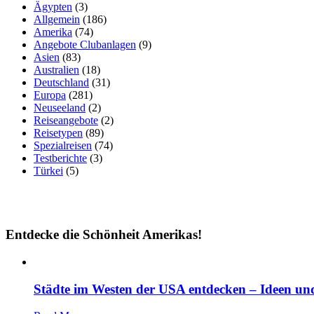
Ägypten
(3)
Allgemein
(186)
Amerika
(74)
Angebote Clubanlagen
(9)
Asien
(83)
Australien
(18)
Deutschland
(31)
Europa
(281)
Neuseeland
(2)
Reiseangebote
(2)
Reisetypen
(89)
Spezialreisen
(74)
Testberichte
(3)
Türkei
(5)
Entdecke die Schönheit Amerikas!
Städte im Westen der USA entdecken – Ideen und