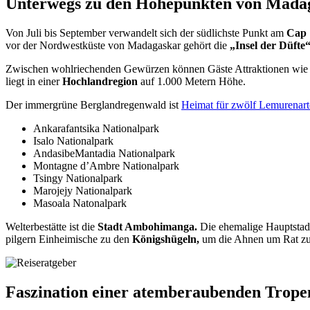
Unterwegs zu den Höhepunkten von Mada
Von Juli bis September verwandelt sich der südlichste Punkt am
Cap
vor der Nordwestküste von Madagaskar gehört die
„Insel der Düfte
Zwischen wohlriechenden Gewürzen können Gäste Attraktionen wi
liegt in einer
Hochlandregion
auf 1.000 Metern Höhe.
Der immergrüne Berglandregenwald ist
Heimat für zwölf Lemurenar
Ankarafantsika Nationalpark
Isalo Nationalpark
AndasibeMantadia Nationalpark
Montagne d’Ambre Nationalpark
Tsingy Nationalpark
Marojejy Nationalpark
Masoala Natonalpark
Welterbestätte ist die
Stadt Ambohimanga.
Die ehemalige Hauptstadt
pilgern Einheimische zu den
Königshügeln,
um die Ahnen um Rat zu
Faszination einer atemberaubenden Trope