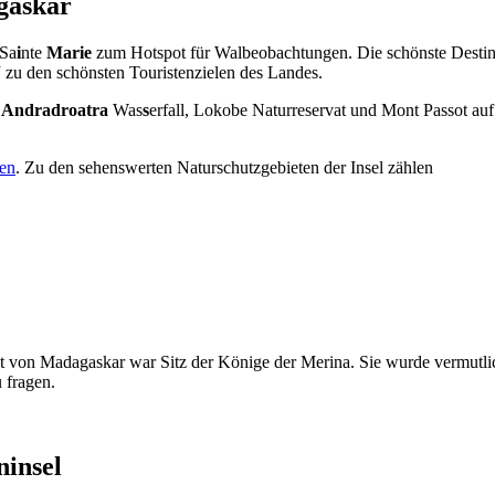
gaskar
Sa
i
nte
Marie
zum Hotspot für Walbeobachtungen. Die schönste Desti
“
zu den schönsten Touristenzielen des Landes.
e
Andradroatra
Was
s
erfall, Lokobe Naturreservat und Mont Passot a
ten
. Zu den sehenswerten Naturschutzgebieten der Insel zählen
 von Madagaskar war Sitz der Könige der Merina. Sie wurde vermutlic
 fragen.
ninsel