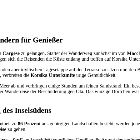
ndern für Genießer
h
Cargése
zu gelangen. Startet der Wanderweg zunächst im von
Macch
n sich die Reisenden die Küste entlang und treffen auf Korsika Unte
nden aber idyllischen Tagesetappe auf der Terrasse zu sitzen und den Bl
 verbreiten die
Korsika Unterkünfte
urige Gemütlichkeit.
 Meer ab und verbringen einige Stunden am feinen Sandstrand. Ein bes
er Wanderreise der Beschilderung gen Ota. Das winzige Dörfchen war d
des Inselsüdens
mtheit zu
86
Prozent
aus gebirgigen Landschaften besteht, werden jen
ise
zu gehen.
are – Sud
“ und erschließt sportlichen Familien die Anmut der sanfter