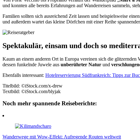
und konnten alle bereits Erfahrungen auf Wanderreisen sammeln, ste
Familien sollten sich ausreichend Zeit lassen und beispielsweise eine
und außerdem wartet das kleine Dörfchen mit einer Reihe spannende
Spektakulär, einsam und doch so mediter
Kaum an einem anderen Ort in Europa vereinen sich die glitzernden 
dessen funkelnde Juwele aus
unberührter
Natur
und
verschlungen
Ebenfalls interessant:
Hotelreservierung Südfrankreich: Tipps zur Bu
Titelbild: ©iStock.com/x-drew
Textbild: ©iStock.com/blyjak
Noch mehr spannende Reiseberichte:
Wanderwege mit Wow-Effekt: Aufregende Routen weltweit