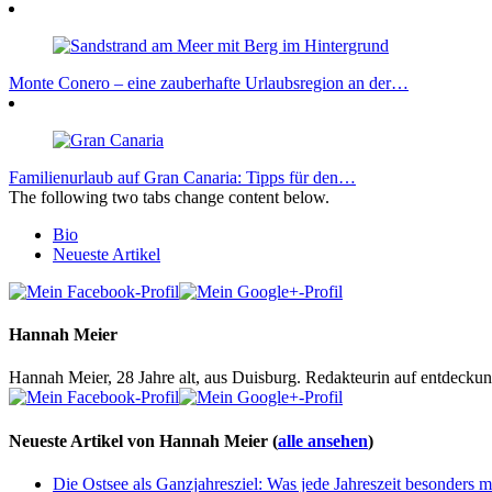
Monte Conero – eine zauberhafte Urlaubsregion an der…
Familienurlaub auf Gran Canaria: Tipps für den…
The following two tabs change content below.
Bio
Neueste Artikel
Hannah Meier
Hannah Meier, 28 Jahre alt, aus Duisburg. Redakteurin auf entdeckun
Neueste Artikel von Hannah Meier
(
alle ansehen
)
Die Ostsee als Ganzjahresziel: Was jede Jahreszeit besonders 