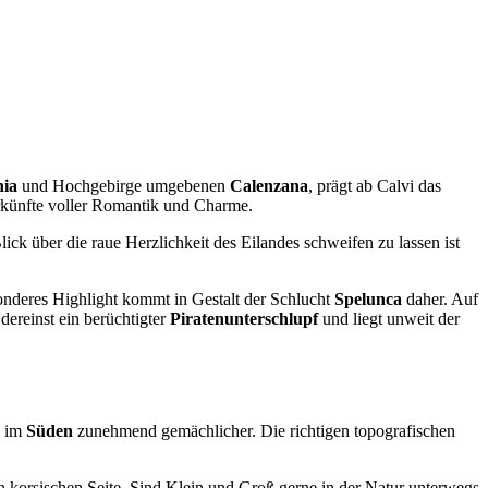
ia
und Hochgebirge umgebenen
Calenzana
, prägt ab Calvi das
rkünfte voller Romantik und Charme.
ick über die raue Herzlichkeit des Eilandes schweifen zu lassen ist
onderes Highlight kommt in Gestalt der Schlucht
Spelunca
daher. Auf
ereinst ein berüchtigter
Piratenunterschlupf
und liegt unweit der
e im
Süden
zunehmend gemächlicher. Die richtigen topografischen
en korsischen Seite. Sind Klein und Groß gerne in der Natur unterwegs