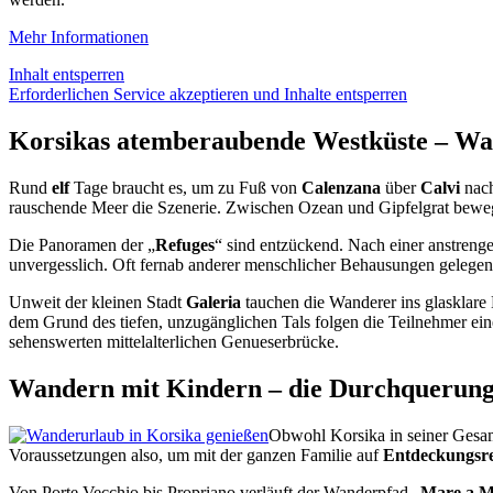
Mehr Informationen
Inhalt entsperren
Erforderlichen Service akzeptieren und Inhalte entsperren
Korsikas atemberaubende Westküste – Wa
Rund
elf
Tage braucht es, um zu Fuß von
Calenzana
über
Calvi
nac
rauschende Meer die Szenerie. Zwischen Ozean und Gipfelgrat bewege
Die Panoramen der „
Refuges
“ sind entzückend. Nach einer anstrenge
unvergesslich. Oft fernab anderer menschlicher Behausungen gelegen,
Unweit der kleinen Stadt
Galeria
tauchen die Wanderer ins glasklare
dem Grund des tiefen, unzugänglichen Tals folgen die Teilnehmer ein
sehenswerten mittelalterlichen Genueserbrücke.
Wandern mit Kindern – die Durchquerung 
Obwohl Korsika in seiner Gesa
Voraussetzungen also, um mit der ganzen Familie auf
Entdeckungsre
Von Porte Vecchio bis Propriano verläuft der Wanderpfad „
Mare a M