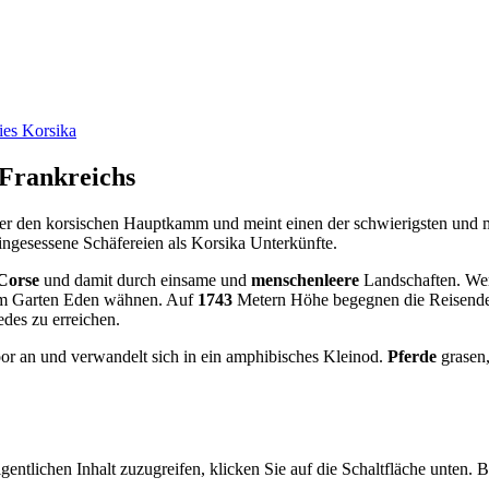
ies Korsika
Frankreichs
r den korsischen Hauptkamm und meint einen der schwierigsten und 
eingesessene Schäfereien als Korsika Unterkünfte.
 Corse
und damit durch einsame und
menschenleere
Landschaften. Wer
inem Garten Eden wähnen. Auf
1743
Metern Höhe begegnen die Reisend
edes zu erreichen.
r an und verwandelt sich in ein amphibisches Kleinod.
Pferde
grasen,
gentlichen Inhalt zuzugreifen, klicken Sie auf die Schaltfläche unten. 