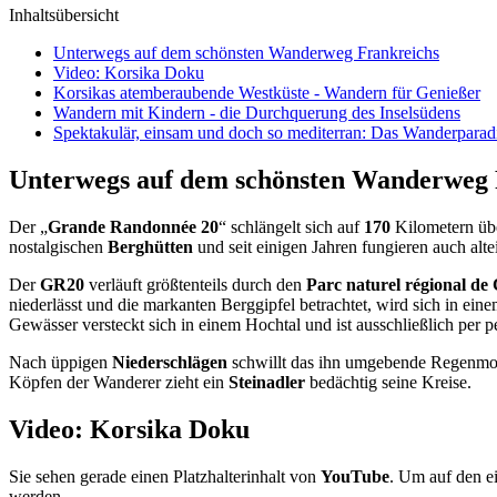
Inhaltsübersicht
Unterwegs auf dem schönsten Wanderweg Frankreichs
Video: Korsika Doku
Korsikas atemberaubende Westküste - Wandern für Genießer
Wandern mit Kindern - die Durchquerung des Inselsüdens
Spektakulär, einsam und doch so mediterran: Das Wanderparad
Unterwegs auf dem schönsten Wanderweg 
Der „
Grande Randonnée 20
“ schlängelt sich auf
170
Kilometern übe
nostalgischen
Berghütten
und seit einigen Jahren fungieren auch alt
Der
GR20
verläuft größtenteils durch den
Parc naturel régional de
niederlässt und die markanten Berggipfel betrachtet, wird sich in e
Gewässer versteckt sich in einem Hochtal und ist ausschließlich per p
Nach üppigen
Niederschlägen
schwillt das ihn umgebende Regenmoo
Köpfen der Wanderer zieht ein
Steinadler
bedächtig seine Kreise.
Video: Korsika Doku
Sie sehen gerade einen Platzhalterinhalt von
YouTube
. Um auf den ei
werden.