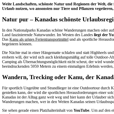
Weite Landschaften, schönste Natur und Regionen der Welt, die f
Urlaub nutzen, wo ansonsten nur Tiere und Pflanzen vegetiere
Natur pur – Kanadas schönste Urlaubsregi
In den Nationalparks Kanadas schöne Wanderungen machen oder auf 
Land faszinierende Naturwunder. Im Westen des Landes
liegt der Y
Das
Kanu als uriges Ferientransportmittel
und als sportliche Herausfo
begeistern können.
Die Nächte mal in einer Hängematte schlafen und statt Highheels un
erobern will, der wird sich auch kleidungsmäßig auf tolle Outdoor-A
Camping als Übernachtungsmöglichkeit nicht scheut, der wird wunde
beeindruckenden 5959 Metern zu einem einmaligen Erlebnis werden,
Wandern, Trecking oder Kanu, der Kanadaa
Für sportlich Ungeübte und Strandlieger ist eine Outdoortour durch 
genießen kann, der wird die sportlichen Herausforderungen einer so
Kanadas ist der Alltag ganz weit weg und hier kann der Urlauber si
Wanderungen machen, wer in den Weiten Kanadas seinen Urlaubsspaß ha
Sie sehen gerade einen Platzhalterinhalt von
YouTube
. Um auf den ei