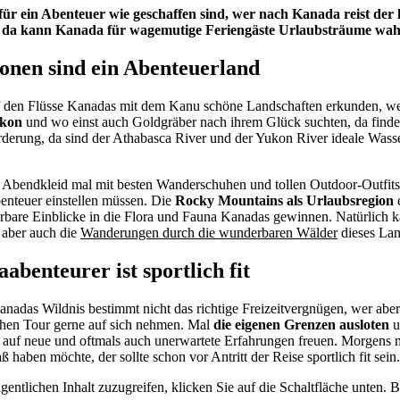
ür ein Abenteuer wie geschaffen sind, wer nach Kanada reist der 
n, da kann Kanada für wagemutige Feriengäste Urlaubsträume wah
onen sind ein Abenteuerland
den Flüsse Kanadas mit dem Kanu schöne Landschaften erkunden, wer 
ukon
und wo einst auch Goldgräber nach ihrem Glück suchten, da findet
rderung, da sind der Athabasca River und der Yukon River ideale Wass
d Abendkleid mal mit besten Wanderschuhen und tollen Outdoor-Outfits
benteuer einstellen müssen. Die
Rocky Mountains als Urlaubsregion
e
rbare Einblicke in die Flora und Fauna Kanadas gewinnen. Natürlich 
 aber auch die
Wanderungen durch die wunderbaren Wälder
dieses Lan
benteurer ist sportlich fit
Kanadas Wildnis bestimmt nicht das richtige Freizeitvergnügen, wer ab
lchen Tour gerne auf sich nehmen. Mal
die eigenen Grenzen ausloten
u
ch auf neue und oftmals auch unerwartete Erfahrungen freuen. Morgens
ben möchte, der sollte schon vor Antritt der Reise sportlich fit sein.
gentlichen Inhalt zuzugreifen, klicken Sie auf die Schaltfläche unten. 