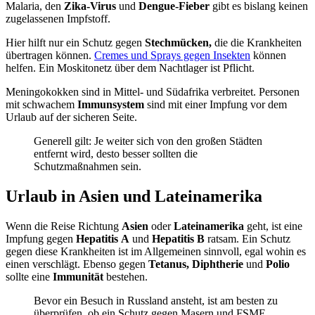
Malaria, den
Zika-Virus
und
Dengue-Fieber
gibt es bislang keinen
zugelassenen Impfstoff.
Hier hilft nur ein Schutz gegen
Stechmücken
,
die die Krankheiten
übertragen können.
Cremes und Sprays gegen Insekten
können
helfen. Ein
Moskitonetz
über dem
Nachtlager
ist Pflicht.
Meningokokken
sind in Mittel- und Südafrika verbreitet. Personen
mit schwachem
Immunsystem
sind mit einer Impfung vor dem
Urlaub auf der sicheren Seite.
Generell gilt: Je weiter sich von den großen Städten
entfernt wird, desto besser sollten die
Schutzmaßnahmen sein.
Urlaub in Asien und Lateinamerika
Wenn die Reise Richtung
Asien
oder
Lateinamerika
geht, ist eine
Impfung gegen
Hepatitis
A
und
Hepatitis
B
ratsam. Ein Schutz
gegen diese Krankheiten ist im Allgemeinen sinnvoll, egal wohin es
einen verschlägt. Ebenso gegen
Tetanus, Diphtherie
und
Polio
sollte eine
Immunität
bestehen.
Bevor ein Besuch in Russland ansteht, ist am besten zu
überprüfen, ob ein Schutz gegen Masern und
FSME