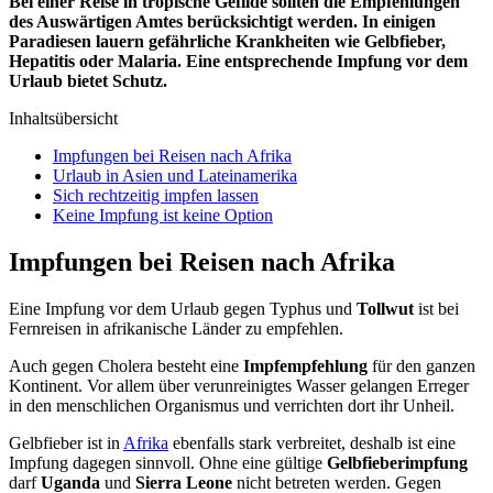
Bei einer Reise in tropische Gefilde sollten die Empfehlungen
des Auswärtigen Amtes berücksichtigt werden. In einigen
Paradiesen lauern gefährliche Krankheiten wie
Gelbfieber
,
Hepatitis oder Malaria. Eine entsprechende Impfung vor dem
Urlaub bietet Schutz.
Inhaltsübersicht
Impfungen bei Reisen nach Afrika
Urlaub in Asien und Lateinamerika
Sich rechtzeitig impfen lassen
Keine Impfung ist keine Option
Impfungen bei Reisen nach Afrika
Eine Impfung vor dem Urlaub gegen Typhus und
Tollwut
ist bei
Fernreisen in afrikanische Länder zu empfehlen.
Auch gegen Cholera besteht eine
Impfempfehlung
für den ganzen
Kontinent. Vor allem über verunreinigtes Wasser gelangen Erreger
in den menschlichen Organismus und verrichten dort ihr Unheil.
Gelbfieber
ist in
Afrika
ebenfalls stark verbreitet, deshalb ist eine
Impfung dagegen sinnvoll. Ohne eine gültige
Gelbfieberimpfung
darf
Uganda
und
Sierra
Leone
nicht betreten werden. Gegen