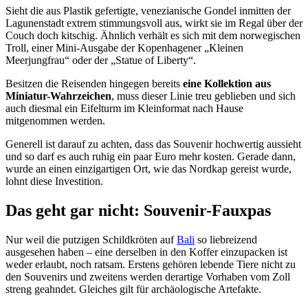
Sieht die aus Plastik gefertigte, venezianische Gondel inmitten der
Lagunenstadt extrem stimmungsvoll aus, wirkt sie im Regal über der
Couch doch kitschig. Ähnlich verhält es sich mit dem norwegischen
Troll, einer
Mini-Ausgabe
der
Kopenhagener
„Kleinen
Meerjungfrau“ oder der „Statue of Liberty“.
Besitzen die Reisenden hingegen bereits
eine Kollektion aus
Miniatur-Wahrzeichen
, muss dieser Linie treu geblieben und sich
auch diesmal ein Eifelturm im Kleinformat nach Hause
mitgenommen werden.
Generell ist darauf zu achten, dass das Souvenir hochwertig aussieht
und so darf es auch ruhig ein paar Euro mehr kosten. Gerade dann,
wurde an einen einzigartigen Ort, wie das Nordkap gereist wurde,
lohnt diese Investition.
Das geht gar nicht:
Souvenir-Fauxpas
Nur weil die putzigen Schildkröten auf
Bali
so liebreizend
ausgesehen haben – eine derselben in den Koffer einzupacken ist
weder erlaubt, noch ratsam. Erstens gehören lebende Tiere nicht zu
den Souvenirs und zweitens werden derartige Vorhaben vom Zoll
streng geahndet. Gleiches gilt für archäologische Artefakte.