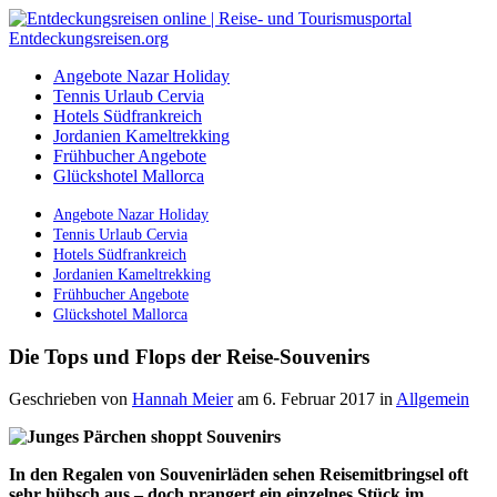
Angebote Nazar Holiday
Tennis Urlaub Cervia
Hotels Südfrankreich
Jordanien Kameltrekking
Frühbucher Angebote
Glückshotel Mallorca
Angebote Nazar Holiday
Tennis Urlaub Cervia
Hotels Südfrankreich
Jordanien Kameltrekking
Frühbucher Angebote
Glückshotel Mallorca
Die Tops und Flops der Reise-Souvenirs
Geschrieben von
Hannah Meier
am 6. Februar 2017
in
Allgemein
In den Regalen von Souvenirläden sehen
Reisemitbringsel
oft
sehr hübsch aus – doch
prangert
ein einzelnes Stück im