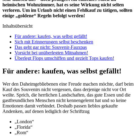
heimischen Wohnzimmer, hat es seine Wirkung nicht selten
verloren. Um im Urlaub nicht einen Fehlkauf zu tätigen, sollten
einige „goldene“ Regeln befolgt werden!
Inhaltsübersicht
Für andere: kaufen, was selbst gefällt!
Sich mit Erinnerungen selbst beschenken
Das geht gar nicht: Souvenir-Fauxpas
Vorsicht bei unüberlegten Mitnahmen!
Überlegt Flops umschiffen und gezielt Tops kaufen!
Für andere: kaufen, was selbst gefällt!
Wer den Daheimgebliebenen eine Freude machen möchte, darf beim
Kauf des Souvenirs nicht vergessen, dass derjenige nicht vor Ort
weilte. Sprich, die herrlichen Landschaften, das gute Essen und die
gastfreundlichen Menschen nicht kennengelernt hat und so keine
Emotionen damit verbindet. Deshalb passen lieblos gekaufte
Andenken, auf denen lediglich der Schriftzug
„London“
„Florida“
„Rom“