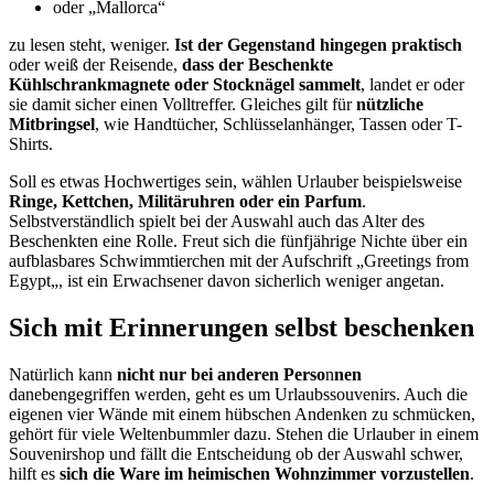
oder „Mallorca“
zu lesen steht, weniger.
Ist der Gegenstand hingegen praktisch
oder weiß der Reisende,
dass der Beschenkte
Kühlschrankmagnete
oder
Stocknägel
sammelt
, landet er oder
sie damit sicher einen Volltreffer. Gleiches gilt für
nützliche
Mitbringsel
, wie Handtücher, Schlüsselanhänger, Tassen oder T-
Shirts.
Soll es etwas Hochwertiges sein, wählen Urlauber beispielsweise
Ringe, Kettchen,
Militäruhren
oder ein Parfum
.
Selbstverständlich spielt bei der Auswahl auch das Alter des
Beschenkten eine Rolle. Freut sich die fünfjährige Nichte über ein
aufblasbares
Schwimmtierchen
mit der Aufschrift „
Greetings
from
Egypt
„, ist ein Erwachsener davon sicherlich weniger angetan.
Sich mit Erinnerungen selbst beschenken
Natürlich kann
nicht nur bei anderen Perso
n
nen
danebengegriffen
werden, geht es um
Urlaubssouvenirs
. Auch die
eigenen vier Wände mit einem hübschen Andenken zu schmücken,
gehört für viele Weltenbummler dazu. Stehen die Urlauber in einem
Souvenirshop
und fällt die Entscheidung ob der Auswahl schwer,
hilft es
sich die Ware im heimischen Wohnzimmer vorzustellen
.