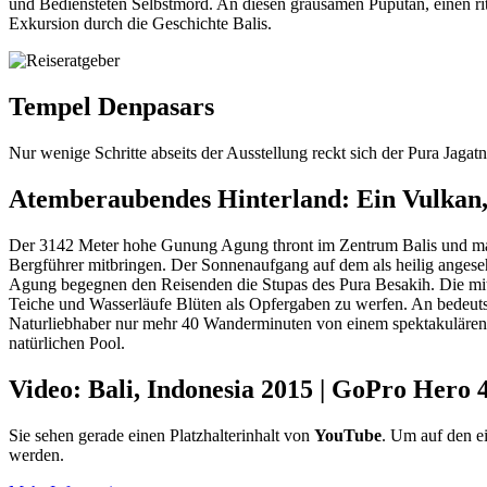
und Bediensteten Selbstmord. An diesen grausamen Puputan, einen ritu
Exkursion durch die Geschichte Balis.
Tempel Denpasars
Nur wenige Schritte abseits der Ausstellung reckt sich der Pura Jag
Atemberaubendes Hinterland: Ein Vulkan,
Der 3142 Meter hohe Gunung Agung thront im Zentrum Balis und markie
Bergführer mitbringen. Der Sonnenaufgang auf dem als heilig anges
Agung begegnen den Reisenden die Stupas des Pura Besakih. Die mit 2
Teiche und Wasserläufe Blüten als Opfergaben zu werfen. An bedeu
Naturliebhaber nur mehr 40 Wanderminuten von einem spektakulären W
natürlichen Pool.
Video: Bali, Indonesia 2015 | GoPro Hero
Sie sehen gerade einen Platzhalterinhalt von
YouTube
. Um auf den ei
werden.