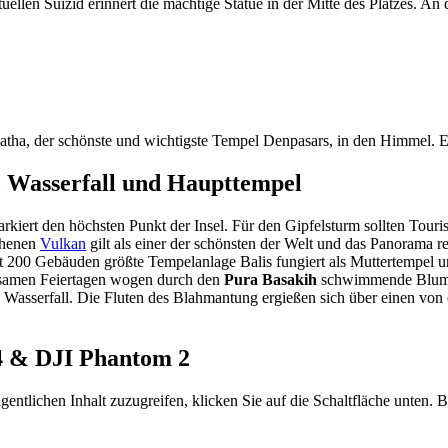
ellen Suizid erinnert die mächtige Statue in der Mitte des Platzes. An
atnatha, der schönste und wichtigste Tempel Denpasars, in den Himmel.
 Wasserfall und Haupttempel
rt den höchsten Punkt der Insel. Für den Gipfelsturm sollten Touriste
ehenen
Vulkan
gilt als einer der schönsten der Welt und das Panorama
00 Gebäuden größte Tempelanlage Balis fungiert als Muttertempel und z
tsamen Feiertagen wogen durch den
Pura Basakih
schwimmende Blume
asserfall. Die Fluten des Blahmantung ergießen sich über einen von e
 4 & DJI Phantom 2
gentlichen Inhalt zuzugreifen, klicken Sie auf die Schaltfläche unten. 