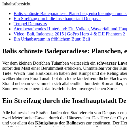
Inhaltsübersicht
Balis schönste Badeparadiese: Planschen, entschleunigen und 
Ein Streifzug durch die Inselhauptstadt Denpasar
Tempel Denpasars
Atemberaubendes Hinterland: Ein Vulkan, Wasserfall und Hau
Video: Bali, Indonesia 2015 | GoPro Hero 4 & DJI Phantom 2
Ein Urlaubstraum in fröhlichem Bunt: Bali
Balis schönste Badeparadiese: Planschen, 
Vor dem kleinen Dörfchen Tulamben weitet sich ein
schwarzer Lav
sofort den Mast einer Berühmtheit erblicken. Unmittelbar vor der Kü
Tiefe. Weich- und Hartkorallen haben den Rumpf und die Reling über
weltberühmten Pura Tanah Lot durch die kinderfreundliche Flachwas
Strand nebenan versammeln sich allabendlich hunderte Romantiker,
Sundowner zu einem Urlaubserlebnis der unvergesslichen Sorte.
Ein Streifzug durch die Inselhauptstadt D
Alle balinesischen Straßen laufen den Stadtvierteln von Denpasar en
zwei Meter breite Gassen durch die Häuserzeilen. Das Herz der City m
und vor allem das
Königshaus der Balinesen
zur erstürmen. Der Her