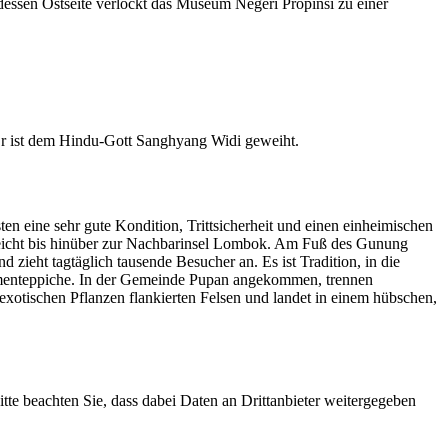
 dessen Ostseite verlockt das Museum Negeri Propinsi zu einer
 Er ist dem Hindu-Gott Sanghyang Widi geweiht.
n eine sehr gute Kondition, Trittsicherheit und einen einheimischen
 reicht bis hinüber zur Nachbarinsel Lombok. Am Fuß des Gunung
ieht tagtäglich tausende Besucher an. Es ist Tradition, in die
nteppiche. In der Gemeinde Pupan angekommen, trennen
xotischen Pflanzen flankierten Felsen und landet in einem hübschen,
Bitte beachten Sie, dass dabei Daten an Drittanbieter weitergegeben