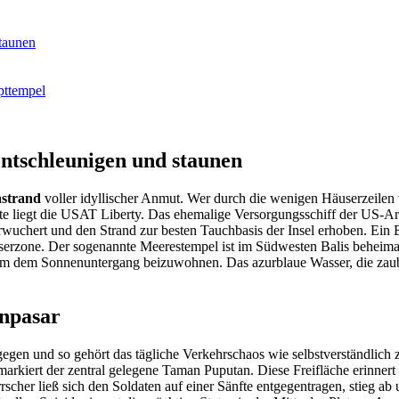
staunen
pttempel
entschleunigen und staunen
astrand
voller idyllischer Anmut. Wer durch die wenigen Häuserzeilen 
ste liegt die USAT Liberty. Das ehemalige Versorgungsschiff der US-Ar
wuchert und den Strand zur besten Tauchbasis der Insel erhoben. Ein B
serzone. Der sogenannte Meerestempel ist im Südwesten Balis beheima
 um dem Sonnenuntergang beizuwohnen. Das azurblaue Wasser, die zau
enpasar
tgegen und so gehört das tägliche Verkehrschaos wie selbstverständli
arkiert der zentral gelegene Taman Puputan. Diese Freifläche erinnert
rscher ließ sich den Soldaten auf einer Sänfte entgegentragen, stieg 