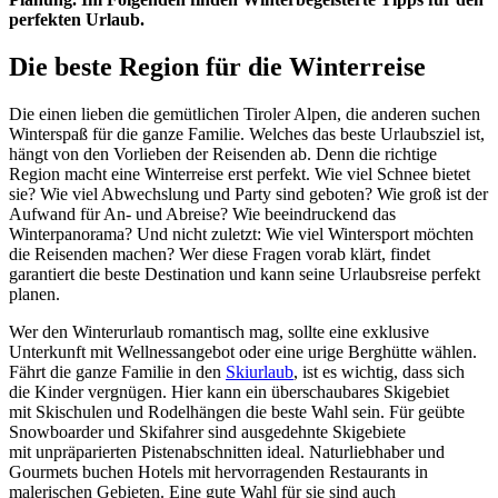
perfekten Urlaub.
Die beste Region für die Winterreise
Die einen lieben die gemütlichen Tiroler Alpen, die anderen suchen
Winterspaß für die ganze Familie. Welches das beste Urlaubsziel ist,
hängt von den Vorlieben der Reisenden ab. Denn die richtige
Region macht eine Winterreise erst perfekt. Wie viel Schnee bietet
sie? Wie viel Abwechslung und Party sind geboten? Wie groß ist der
Aufwand für An- und Abreise? Wie beeindruckend das
Winterpanorama? Und nicht zuletzt: Wie viel Wintersport möchten
die Reisenden machen? Wer diese Fragen vorab klärt, findet
garantiert die beste Destination und kann seine Urlaubsreise perfekt
planen.
Wer den Winterurlaub romantisch mag, sollte eine exklusive
Unterkunft mit Wellnessangebot oder eine urige Berghütte wählen.
Fährt die ganze Familie in den
Skiurlaub
, ist es wichtig, dass sich
die Kinder vergnügen. Hier kann ein überschaubares Skigebiet
mit Skischulen und Rodelhängen die beste Wahl sein. Für geübte
Snowboarder und Skifahrer sind ausgedehnte Skigebiete
mit unpräparierten Pistenabschnitten ideal. Naturliebhaber und
Gourmets buchen Hotels mit hervorragenden Restaurants in
malerischen Gebieten. Eine gute Wahl für sie sind auch