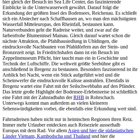
hier gleich der Besuch im Sea Life Center, das faszinierende
Einblicke in die Unterwasserwelt gewährt. Darauf folgt die
Erkundung der größten Insel des Bodensees, Reichenau. Es schließt
sich ein Abstecher nach Schaffhausen an, wo man den mächstigsten
Wasserfall Mitteleuropas, den Rheinfall, bestaunen kann.
Naturverbunden geht die Radreise weiter, und zwar auf die
farbenfrohe Blumeninsel Mainau. Gleich darauf wartet schon die
nächste Attraktion, die Pfahlbausiedlung in Uhldingen, die
eindrucksvolle Nachbauten von Pfahldörfern aus der Stein- und
Bronzezeit zeigt. In Friedrichshafen dann ist ein Besuch im
Zeppelinmuseum Pflicht, hier taucht man ein in Geschichte und
Technik der Luftschiffe. Die weltweit größte Seebühne gibt es
anschließend in Bregenz zu bestaunen. Besonders faszisierend ist ihr
Anblick bei Nacht, wenn ein Stück aufgeführt wird und die
Scheinwerfer die eindrucksvolle Kulisse anstrahlen. Ebenfalls in
Bregenz wartet eine Fahrt mit der Seilschwebbahn auf den Pfänder.
Das letzte große Highlight der Bodensee-Erlebnisreise ist schließlich
eine Fahrt mit der Zahnradbahn der
RHB
in Rohrschach.
Unterwegs kommt man außerdem an vielen kleineren
Sehenswürdigkeiten vorbei, die ebenfalls eine Erkundung wert sind.
Fahrradreisen haben nicht nur in heimischen Regionen ihren Reiz.
Immer mehr Urlauber entdecken auch Reiseziele ausserhalb
Europas mit dem Rad. Vor allem
Asien und hier die südasiatischen
Länder Vietnam, Kambodscha und Thailand
und hier die