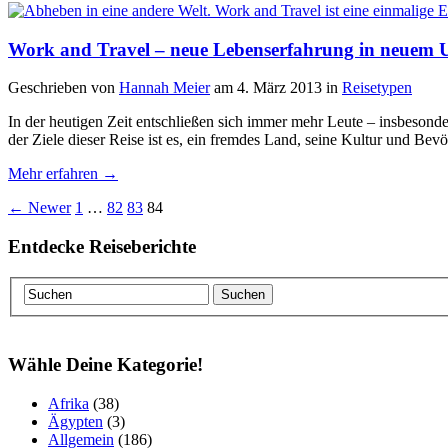
Work and Travel – neue Lebenserfahrung in neuem
Geschrieben von
Hannah Meier
am 4. März 2013
in
Reisetypen
In der heutigen Zeit entschließen sich immer mehr Leute – insbeson
der Ziele dieser Reise ist es, ein fremdes Land, seine Kultur und 
Mehr erfahren →
← Newer
1
…
82
83
84
Entdecke Reiseberichte
Wähle Deine Kategorie!
Afrika
(38)
Ägypten
(3)
Allgemein
(186)