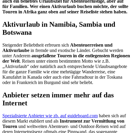
auch ein beliebtes Urlaubsziel für Abenteuerlustige, aber auf
für Familien. Wer einen Aktivurlaub buchen möchte, der sollte
Touren in Afrika ganz oben auf seiner Reiseliste stehen haben.
Aktivurlaub in Namibia, Sambia und
Botswana
Steigender Beliebtheit erfreuen sich
Abenteuerreisen und
Aktivurlaube
in fremde und exotische Länder. Gebucht werden
unter Anderem
ausgefallene Touren in die entlegensten Regionen
der Welt
. Reisen unter einem bestimmten Motto wie z.B.
„Aktivurlaub“ oder natürlich auch entsprechende Urlaubsangebote
für die ganze Familie wie eine mehrtägige Wanderreise, eine
Kanufahrt in Kanada oder auch eine Fahrradtour in der Toskana
oder in Frankreich im Burgund sind sehr beliebt.
Anbieter setzen immer mehr auf das
Internet
Spezialisierte Anbieter wie zb. auf guideboard.com
haben sich auf
diesem Markt etabliert und als
Instrument zur Vermittlung von
Touren
und weltweiten Abenteuer- und Outdoor-Reisen wird auf
deren Internetpräsenz oftmals eine Pinnwand, das sogenannte