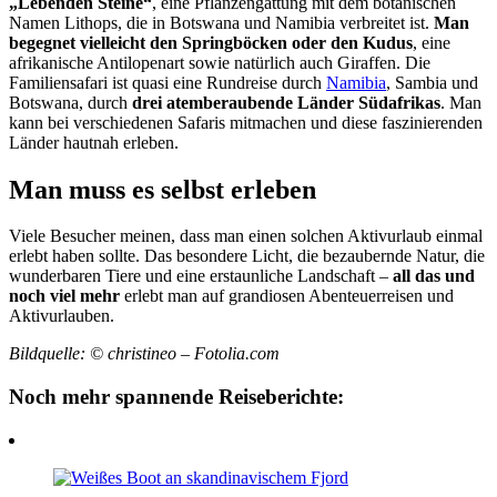
„Lebenden Steine“
, eine Pflanzengattung mit dem botanischen
Namen Lithops, die in Botswana und Namibia verbreitet ist.
Man
begegnet vielleicht den Springböcken oder den Kudus
, eine
afrikanische Antilopenart sowie natürlich auch Giraffen. Die
Familiensafari ist quasi eine Rundreise durch
Namibia
, Sambia und
Botswana, durch
drei atemberaubende Länder Südafrikas
. Man
kann bei verschiedenen Safaris mitmachen und diese faszinierenden
Länder hautnah erleben.
Man muss es selbst erleben
Viele Besucher meinen, dass man einen solchen Aktivurlaub einmal
erlebt haben sollte. Das besondere Licht, die bezaubernde Natur, die
wunderbaren Tiere und eine erstaunliche Landschaft –
all das und
noch viel mehr
erlebt man auf grandiosen Abenteuerreisen und
Aktivurlauben.
Bildquelle: © christineo – Fotolia.com
Noch mehr spannende Reiseberichte: