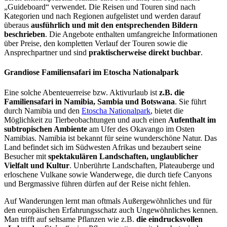
„Guideboard“ verwendet. Die Reisen und Touren sind nach
Kategorien und nach Regionen aufgelistet und werden darauf
überaus
ausführlich und mit den entsprechenden Bildern
beschrieben
. Die Angebote enthalten umfangreiche Informationen
über Preise, den kompletten Verlauf der Touren sowie die
Ansprechpartner und sind
praktischerweise direkt buchbar
.
Grandiose Familiensafari im Etoscha Nationalpark
Eine solche Abenteuerreise bzw. Aktivurlaub ist
z.B. die
Familiensafari in Namibia, Sambia und Botswana
. Sie führt
durch Namibia und den
Etoscha Nationalpark
, bietet die
Möglichkeit zu Tierbeobachtungen und auch einen
Aufenthalt im
subtropischen Ambiente
am Ufer des Okavango im Osten
Namibias. Namibia ist bekannt für seine wunderschöne Natur. Das
Land befindet sich im Südwesten Afrikas und bezaubert seine
Besucher mit
spektakulären Landschaften, unglaublicher
Vielfalt und Kultur
. Unberührte Landschaften, Plateauberge und
erloschene Vulkane sowie Wanderwege, die durch tiefe Canyons
und Bergmassive führen dürfen auf der Reise nicht fehlen.
Auf Wanderungen lernt man oftmals Außergewöhnliches und für
den europäischen Erfahrungsschatz auch Ungewöhnliches kennen.
Man trifft auf seltsame Pflanzen wie z.B.
die eindrucksvollen