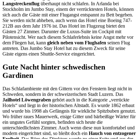
Langstreckenflug
überhaupt nicht schlafen. In Arlanda bei
Stockholm im Jumbo Stay, einem der verrücktesten Hotels, können
sich auch die Gäste mit einer Flugangst entspannt zu Bett begeben.
Sie werden nicht abheben, auch wenn das Hotel eine Boeing 747-
212B aus dem Jahr 1976 ist. Das Hotel im Flugzeug bietet den
Gästen 27 Zimmer. Darunter die Luxus-Suite im Cockpit mit
Pilotensicht. Wer nach diesem Schlaferlebnis keine Angst mehr vor
dem Fliegen hat, kann
gleich neben vom Flughafen
seinen Flug
antreten. Das Jumbo Stay Hotel hat zu diesem Zweck für seine
Gäste eigens einen Shuttle-Service eingerichtet.
Gute Nacht hinter schwedischen
Gardinen
Das Schlafambiente mit den Gittern vor den Fenstern liegt nicht in
Schweden, sondern in der schweizerischen Stadt Luzern. Das
Jailhotel Löwengraben
gehört auch in die Kategorie „verrückte
Hotels“ und liegt in der historischen Altstadt. Es wurde 1862 erbaut
und wurde bis 1998 als Gefängnis für wirkliche Spitzbuben genutzt.
Wo früher raues Mauerwerk, eisige Gitter und bärbeißige Wärter für
ein ungutes Gefühl sorgten, befinden sich heute die
unterschiedlichsten Zimmer. Auch wenn diese nun komfortabel und
modern eingerichtet sind, so bleibt doch ein
Hauch von entzogener
Freiheit
. Das Büro des Direktors wurde zu einer Suite und aus der