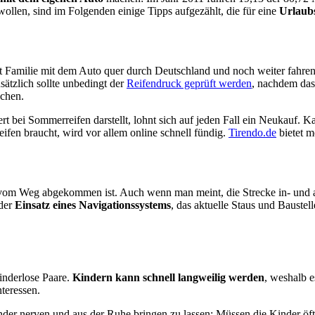
ollen, sind im Folgenden einige Tipps aufgezählt, die für eine
Urlaubs
t Familie mit dem Auto quer durch Deutschland und noch weiter fahren 
ätzlich sollte unbedingt der
Reifendruck geprüft werden
, nachdem das
chen.
ert bei Sommerreifen darstellt, lohnt sich auf jeden Fall ein Neukauf. Ka
ifen braucht, wird vor allem online schnell fündig.
Tirendo.de
bietet 
an vom Weg abgekommen ist. Auch wenn man meint, die Strecke in- un
 der
Einsatz eines Navigationssystems
, das aktuelle Staus und Baustel
kinderlose Paare.
Kindern kann schnell langweilig werden
, weshalb e
teressen.
der nerven und aus der Ruhe bringen zu lassen: Müssen die Kinder öfter