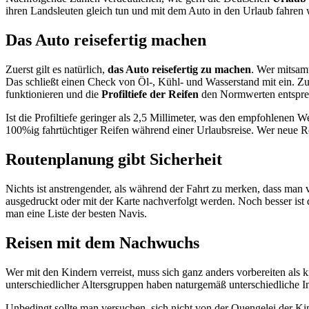
ihren Landsleuten gleich tun und mit dem Auto in den Urlaub fahren w
Das Auto reisefertig machen
Zuerst gilt es natürlich,
das Auto reisefertig zu machen
. Wer mitsam
Das schließt einen Check von Öl-, Kühl- und Wasserstand mit ein. Zus
funktionieren und die
Profiltiefe der Reifen
den Normwerten entspre
Ist die Profiltiefe geringer als 2,5 Millimeter, was den empfohlenen W
100%ig fahrtüchtiger Reifen während einer Urlaubsreise. Wer neue Re
Routenplanung gibt Sicherheit
Nichts ist anstrengender, als während der Fahrt zu merken, dass m
ausgedruckt oder mit der Karte nachverfolgt werden. Noch besser ist
man eine Liste der besten Navis.
Reisen mit dem Nachwuchs
Wer mit den Kindern verreist, muss sich ganz anders vorbereiten als 
unterschiedlicher Altersgruppen haben naturgemäß unterschiedliche In
Unbedingt sollte man versuchen, sich nicht von der Quengelei der Kin