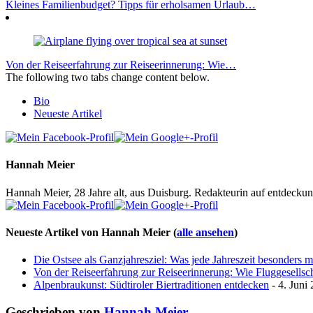
Kleines Familienbudget? Tipps für erholsamen Urlaub…
Von der Reiseerfahrung zur Reiseerinnerung: Wie…
The following two tabs change content below.
Bio
Neueste Artikel
Hannah Meier
Hannah Meier, 28 Jahre alt, aus Duisburg. Redakteurin auf entdeckun
Neueste Artikel von Hannah Meier
(
alle ansehen
)
Die Ostsee als Ganzjahresziel: Was jede Jahreszeit besonders 
Von der Reiseerfahrung zur Reiseerinnerung: Wie Fluggesellscha
Alpenbraukunst: Südtiroler Biertraditionen entdecken
- 4. Juni
Geschrieben von
Hannah Meier