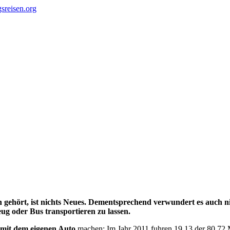
n gehört, ist nichts Neues. Dementsprechend verwundert es auch ni
ug oder Bus transportieren zu lassen.
mit dem eigenen Auto
machen: Im Jahr 2011 fuhren 19,13 der 80,72 M