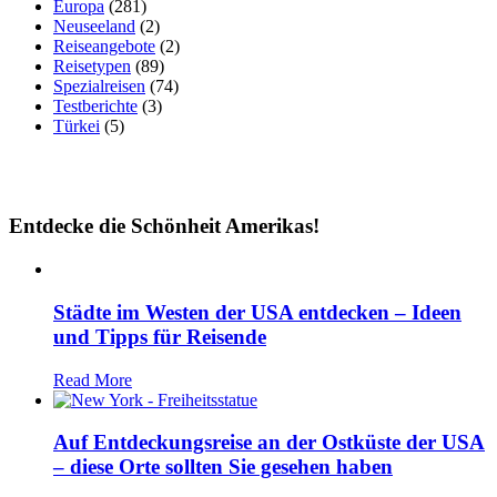
Europa
(281)
Neuseeland
(2)
Reiseangebote
(2)
Reisetypen
(89)
Spezialreisen
(74)
Testberichte
(3)
Türkei
(5)
Entdecke die Schönheit Amerikas!
Städte im Westen der USA entdecken – Ideen
und Tipps für Reisende
Read More
Auf Entdeckungsreise an der Ostküste der USA
– diese Orte sollten Sie gesehen haben