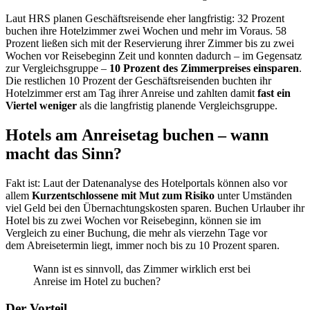
Laut
HRS
planen Geschäftsreisende eher langfristig: 32 Prozent
buchen ihre Hotelzimmer zwei Wochen und mehr im Voraus. 58
Prozent ließen sich mit der Reservierung ihrer Zimmer bis zu zwei
Wochen vor Reisebeginn Zeit und konnten dadurch – im Gegensatz
zur
Vergleichsgruppe
–
10 Prozent des Zimmerpreises einsparen
.
Die restlichen 10 Prozent der
Geschäftsreisenden
buchten ihr
Hotelzimmer erst am Tag ihrer Anreise und zahlten damit
fast ein
Viertel weniger
als die langfristig planende
Vergleichsgruppe
.
Hotels am
Anreisetag
buchen – wann
macht das Sinn?
Fakt ist: Laut der
Datenanalyse
des
Hotelportals
können also vor
allem
Kurzentschlossene mit Mut zum Risiko
unter Umständen
viel Geld bei den Übernachtungskosten sparen. Buchen Urlauber ihr
Hotel bis zu zwei Wochen vor Reisebeginn, können sie im
Vergleich zu einer Buchung, die mehr als vierzehn Tage vor
dem
Abreisetermin
liegt, immer noch bis zu 10 Prozent sparen.
Wann ist es sinnvoll, das Zimmer wirklich erst bei
Anreise im Hotel zu buchen?
Der Vorteil