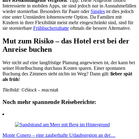
ihre
Restkontingente
vergeben
. Tipp: Diese Angebote finden
Interessierte in mobilen Apps, sie sind jedoch nur in Ausnahmefällen
wieder
stornierbar
. Besonders für Paare oder
Singles
ist dies jedoch
eine unter Umständen lohnenswerte Option. Da Familien mit
Kindern in ihrer Flexibilität meist mehr eingeschränkt sind, sind für
sie
stornierbare
Frühbucherrabatte
oftmals die bessere Alternative.
Mut zum Risiko – das Hotel erst bei der
Anreise buchen
Wer nicht auf eine langfristige Planung angewiesen ist, der kann bei
seiner
Hotelbuchung
durchaus Kosten sparen. Einer spontanen
Buchung des Zimmers steht nichts im Weg? Dann gilt:
lieber spät
als früh
!
Titelbild: ©iStock – macniak
Noch mehr spannende Reiseberichte:
Monte Conero – eine zauberhafte Urlaubsregion an der…