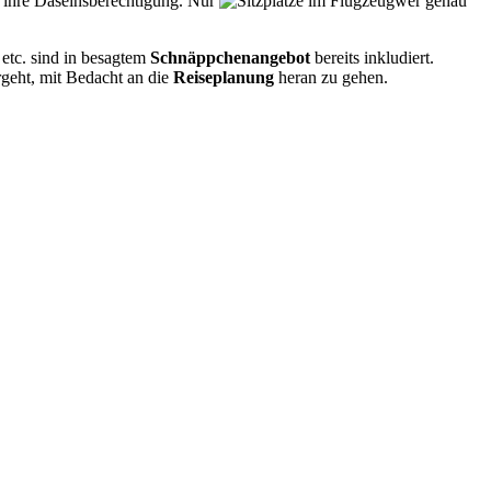
 ihre Daseinsberechtigung. Nur
wer genau
etc. sind in besagtem
Schnäppchenangebot
bereits inkludiert.
rgeht, mit Bedacht an die
Reiseplanung
heran zu gehen.