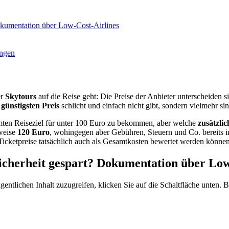
 Dokumentation über Low-Cost-Airlines
ungen
er
Skytours
auf die Reise geht: Die Preise der Anbieter unterscheiden s
“
günstigsten Preis
schlicht und einfach nicht gibt, sondern vielmehr si
mmten Reiseziel für unter 100 Euro zu bekommen, aber welche
zusätzli
sweise
120 Euro
, wohingegen aber Gebühren, Steuern und Co. bereits i
ie Ticketpreise tatsächlich auch als Gesamtkosten bewertet werden könn
 Sicherheit gespart? Dokumentation über Lo
gentlichen Inhalt zuzugreifen, klicken Sie auf die Schaltfläche unten. 