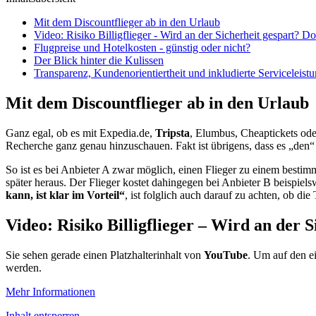
Mit dem Discountflieger ab in den Urlaub
Video: Risiko Billigflieger - Wird an der Sicherheit gespart?
Flugpreise und Hotelkosten - günstig oder nicht?
Der Blick hinter die Kulissen
Transparenz, Kundenorientiertheit und inkludierte Serviceleist
Mit dem Discountflieger ab in den Urlaub
Ganz egal, ob es mit Expedia.de,
Tripsta
, Elumbus, Cheaptickets od
Recherche ganz genau hinzuschauen. Fakt ist übrigens, dass es „den
So ist es bei Anbieter A zwar möglich, einen Flieger zu einem besti
später heraus. Der Flieger kostet dahingegen bei Anbieter B beispiel
kann, ist klar im Vorteil“
, ist folglich auch darauf zu achten, ob d
Video: Risiko Billigflieger – Wird an der
Sie sehen gerade einen Platzhalterinhalt von
YouTube
. Um auf den ei
werden.
Mehr Informationen
Inhalt entsperren