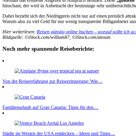
Niemals das erstbeste Angebot in Anspruch nehmen: Diese
„goldene
hinschaut, der wird in Anbetracht der heutzutage sehr unübersichtlich
Dabei bezieht sich der Niedrigpreis nicht nur auf einen preislich attr
Warum also zu viel Geld für nur wenig transparente Billiganbieter a
Hier weiterlesen:
Reisen günstig online buchen – worauf sollte ich a
Bildquelle: ©iStock.com/william87, ©iStock.com/atosan
Noch mehr spannende Reiseberichte:
Von der Reiseerfahrung zur Reiseerinnerung: Wie…
Familienurlaub auf Gran Canaria: Tipps für den…
Städte im Westen der USA entdecken – Ideen und Tipps…