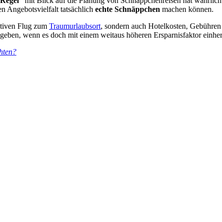
 Regel“
mit Blick auf die Planung von Schnäppchenreisen hat wahrlich
en Angebotsvielfalt tatsächlich
echte Schnäppchen
machen können.
aktiven Flug zum
Traumurlaubsort
, sondern auch Hotelkosten, Gebühren 
usgeben, wenn es doch mit einem weitaus höheren Ersparnisfaktor einhe
chten?